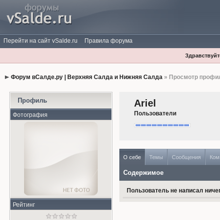
Перейти на сайт vSalde.ru
Правила форума
Здравствуйте
Форум вСалде.ру | Верхняя Салда и Нижняя Салда
» Просмотр профи
Профиль
Ariel
Пользователи
Фотография
О себе
Темы
Сообщения
Ком
Содержимое
Пользователь не написал ничег
Рейтинг