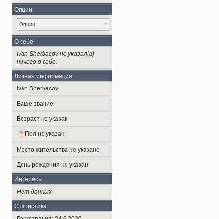
Опции
Опции
О себе
Ivan Sherbacov не указал(а)
ничего о себе.
Личная информация
Ivan Sherbacov
Ваше звание
Возраст не указан
Пол не указан
Место жительства не указано
День рождения не указан
Интересы
Нет данных
Статистика
Регистрация: 24.6.2020