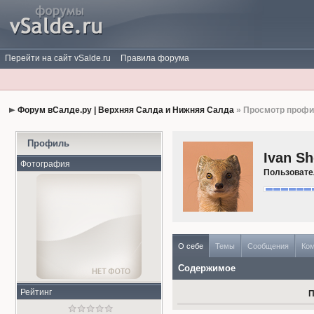
Перейти на сайт vSalde.ru
Правила форума
Форум вСалде.ру | Верхняя Салда и Нижняя Салда
» Просмотр проф
Профиль
Ivan S
Фотография
Пользоват
О себе
Темы
Сообщения
Ко
Содержимое
Рейтинг
П