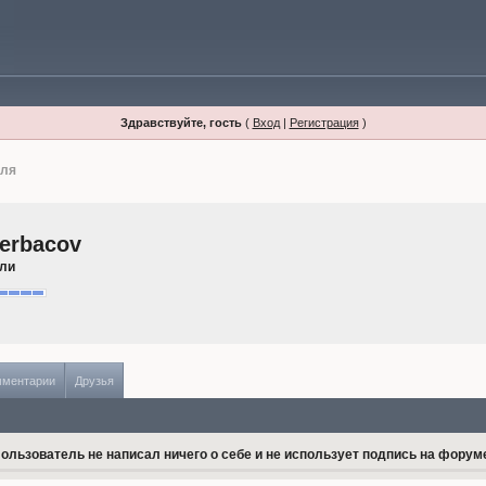
Здравствуйте, гость
(
Вход
|
Регистрация
)
иля
herbacov
ели
мментарии
Друзья
ользователь не написал ничего о себе и не использует подпись на форум