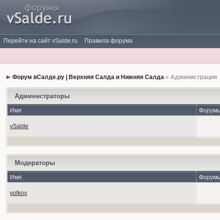
Перейти на сайт vSalde.ru
Правила форума
Форум вСалде.ру | Верхняя Салда и Нижняя Салда
» Администрация
Администраторы
Имя
Форум
vSalde
Модераторы
Имя
Форум
volkov