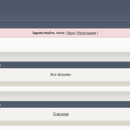
Здравствуйте, гость
(
Вход
|
Регистрация
)
ы
Все форумы
ы
О вечном