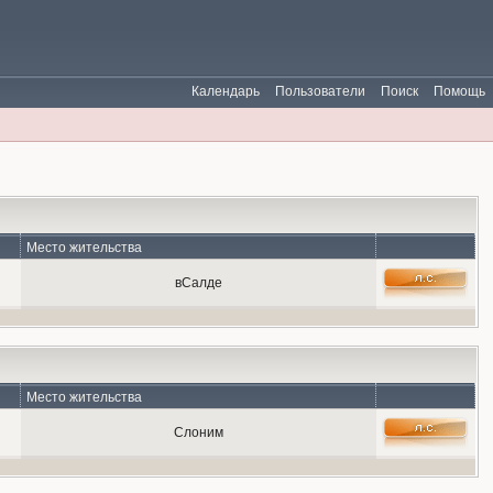
Календарь
Пользователи
Поиск
Помощь
Место жительства
вСалде
Место жительства
Слоним