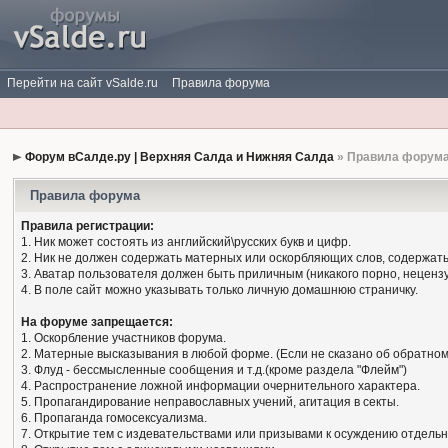
Перейти на сайт vSalde.ru
Правила форума
Форум вСалде.ру | Верхняя Салда и Нижняя Салда
» Правила форум
Правила форума
Правила регистрации:
1. Ник может состоять из английский\русских букв и цифр.
2. Ник не должен содержать матерных или оскорбляющих слов, содержать
3. Аватар пользователя должен быть приличным (никакого порно, нецензу
4. В поле сайт можно указывать только личную домашнюю страничку.
На форуме запрещается:
1. Оскорбление участников форума.
2. Матерные высказывания в любой форме. (Если не сказано об обратном
3. Флуд - бессмысленные сообщения и т.д.(кроме раздела "Флейм")
4. Распространение ложной информации очернительного характера.
5. Пропагандирование неправославных учений, агитация в секты.
6. Пропаганда гомосексуализма.
7. Открытие тем с издевательствами или призывами к осуждению отдельн