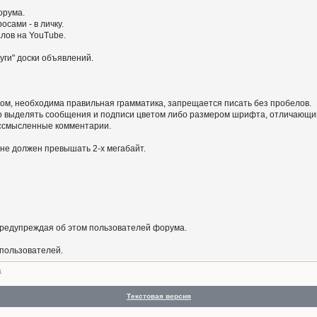
орума.
сами - в личку.
алов на YouTube.
уги" доски объявлений.
ом, необходима правильная грамматика, запрещается писать без пробелов.
 выделять сообщения и подписи цветом либо размером шрифта, отличающим
бессмысленные комментарии.
не должен превышать 2-х мегабайт.
предупреждая об этом пользователей форума.
 пользователей.
а
Текстовая версия