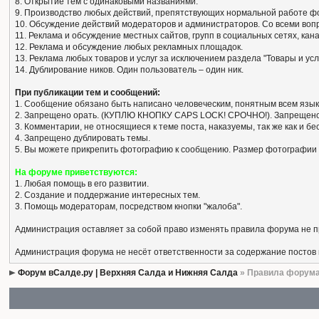
8. Открытие тем с одинаковыми названиями.
9. Производство любых действий, препятствующих нормальной работе ф
10. Обсуждение действий модераторов и администраторов. Со всеми вопро
11. Реклама и обсуждение местных сайтов, групп в социальных сетях, кан
12. Реклама и обсуждение любых рекламных площадок.
13. Реклама любых товаров и услуг за исключением раздела "Товары и усл
14. Дублирование ников. Один пользователь – один ник.
При публикации тем и сообщений:
1. Сообщение обязано быть написано человеческим, понятным всем язык
2. Запрещено орать. (КУПЛЮ КНОПКУ CAPS LOCK! СРОЧНО!). Запрещено
3. Комментарии, не относящиеся к теме поста, наказуемы, так же как и 
4. Запрещено дублировать темы.
5. Вы можете прикрепить фотографию к сообщению. Размер фотографии 
На форуме приветствуются:
1. Любая помощь в его развитии.
2. Создание и поддержание интересных тем.
3. Помощь модераторам, посредством кнопки "жалоба".
Администрация оставляет за собой право изменять правила форума не 
Администрация форума не несёт ответственности за содержание постов
Форум вСалде.ру | Верхняя Салда и Нижняя Салда
» Правила форум