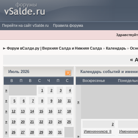
Перейти на сайт vSalde.ru
Правила форума
Здравствуйте
Форум вСалде.ру | Верхняя Салда и Нижняя Салда
»
Календарь
»
Осн
«
А
Июль 2026
Календарь событий и имен
В
П
В
С
Ч
П
С
Воскресенье
Понедельн
»
1
2
3
4
»
5
6
7
8
9
10
11
»
»
12
13
14
15
16
17
18
»
19
20
21
22
23
24
25
2
Именинников: 8
Именинник
»
26
27
28
29
30
31
»