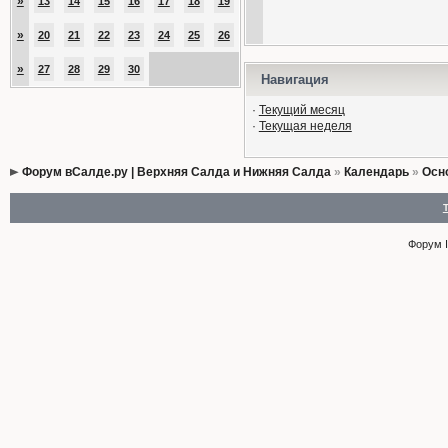
»
13
14
15
16
17
18
19
»
20
21
22
23
24
25
26
»
27
28
29
30
Навигация
·
Текущий месяц
·
Текущая неделя
Форум вСалде.ру | Верхняя Салда и Нижняя Салда
»
Календарь
»
Осн
Форум