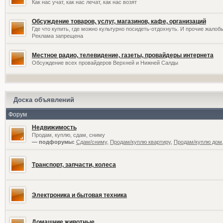
Как нас учат, как нас лечат, как нас возят
Обсуждение товаров, услуг, магазинов, кафе, организаций
Где что купить, где можно культурно посидеть-отдохнуть. И прочие жалоб
Реклама запрещена
Местное радио, телевидение, газеты, провайдеры интернета
Обсуждение всех провайдеров Верхней и Нижней Салды
Доска объявлений
Форум
Недвижимость
Продам, куплю, сдам, сниму
— подфорумы:
Сдам/сниму
,
Продам/куплю квартиру
,
Продам/куплю дом,
Транспорт, запчасти, колеса
Электроника и бытовая техника
Домашние животные