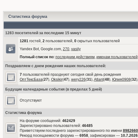
Статистика форума
1283 посетителей за последние 15 минут
1281
гостей,
2
пользователей,
0
скрытых пользователей
Yandex Bot, Google.com,
270
,
vasily
Полный список по:
последним действиям
,
именам пользователей
Поздравляем с днем рождения наших пользователей:
7
пользователей празднуют сегодня свой день рождения
ОптТексБаза
(
27
),
Oksikir
(
47
),
wery226
(
31
),
Atlant
(
48
),
Юлия0908
(
32
)
Будущие календарные события (в пределах 5 дней)
Отсутствуют
Статистика форума
На форуме сообщений:
462429
Зарегистрировано пользователей:
46485
Приветствуем последнего зарегистрированного по имени
8982660
Рекорд посещаемости форума —
6958
, зафиксирован —
10.7.2026