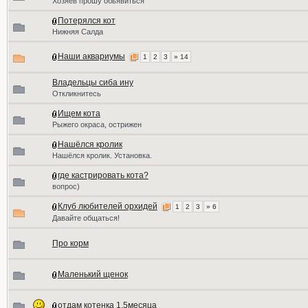
Хозяев прошу обьявиться
Потерялся кот
Нижняя Салда
Наши аквариумы
1
2
3
» 14
Владельцы сиба ину
Откликнитесь
Ищем кота
Рыжего окраса, острижен
Нашёлся кролик
Нашёлся кролик. Установка.
где кастрировать кота?
вопрос)
Клуб любителей орхидей
1
2
3
» 6
Давайте общаться!
Про корм
Маленький щенок
отдам котенка 1,5месяца