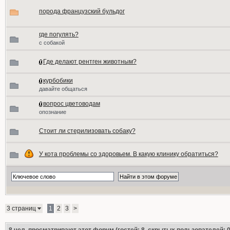
порода французский бульдог
где погулять?
с собакой
Где делают рентген животным?
курбобики
давайте общаться
вопрос цветоводам
опознание
Стоит ли стерилизовать собаку?
У кота проблемы со здоровьем. В какую клинику обратиться?
3 страниц
1
2
3
>