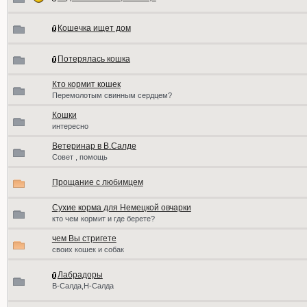
Кошечка ищет дом
Потерялась кошка
Кто кормит кошек
Перемолотым свинным сердцем?
Кошки
интересно
Ветеринар в В.Салде
Совет , помощь
Прощание с любимцем
Сухие корма для Немецкой овчарки
кто чем кормит и где берете?
чем Вы стригете
своих кошек и собак
Лабрадоры
В-Салда,Н-Салда