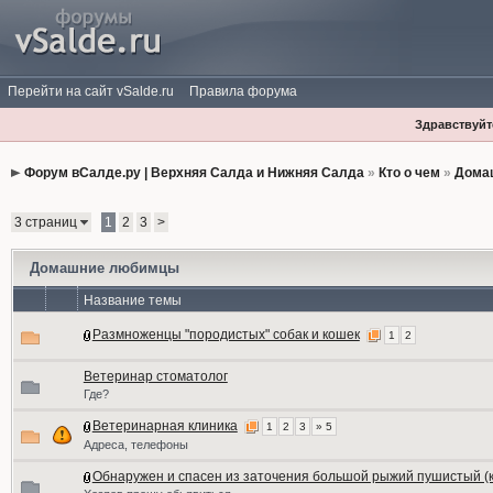
Перейти на сайт vSalde.ru
Правила форума
Здравствуйте
Форум вСалде.ру | Верхняя Салда и Нижняя Салда
»
Кто о чем
»
Дома
3 страниц
1
2
3
>
Домашние любимцы
Название темы
Размноженцы "породистых" собак и кошек
1
2
Ветеринар стоматолог
Где?
Ветеринарная клиника
1
2
3
» 5
Адреса, телефоны
Обнаружен и спасен из заточения большой рыжий пушистый (к