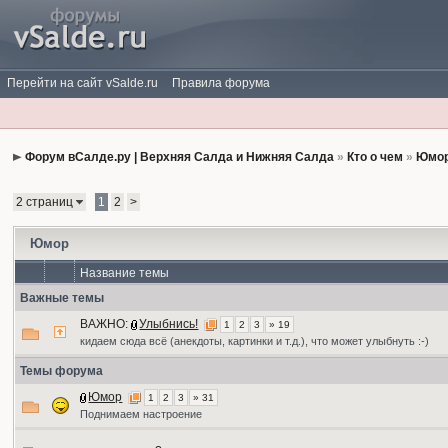
Перейти на сайт vSalde.ru
Правила форума
Форум вСалде.ру | Верхняя Салда и Нижняя Салда
»
Кто о чем
»
Юмо
2 страниц
1
2
>
Юмор
Название темы
Важные темы
ВАЖНО:
Улыбнись!
1
2
3
» 19
кидаем сюда всё (анекдоты, картинки и т.д.), что может улыбнуть :-)
Темы форума
Юмор
1
2
3
» 31
Поднимаем настроение