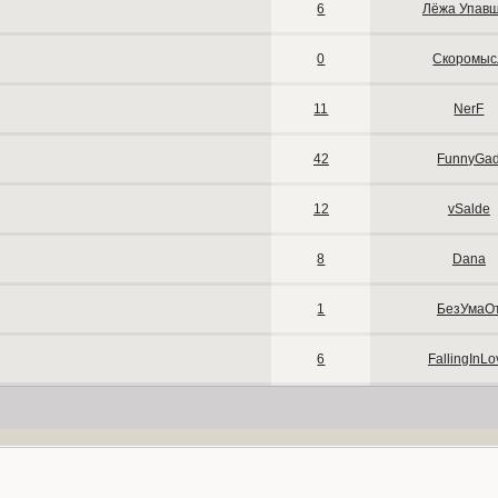
6
Лёжа Упав
0
Скоромыс
11
NerF
42
FunnyGa
12
vSalde
8
Dana
1
БезУмаО
6
FallingInLo