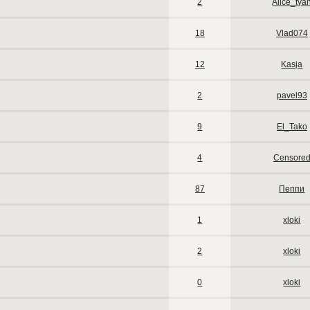
2
Alice_tya
18
Vlad074
12
Kasja
2
pavel93
9
El_Tako
4
Censore
87
Пеппи
1
xloki
2
xloki
0
xloki