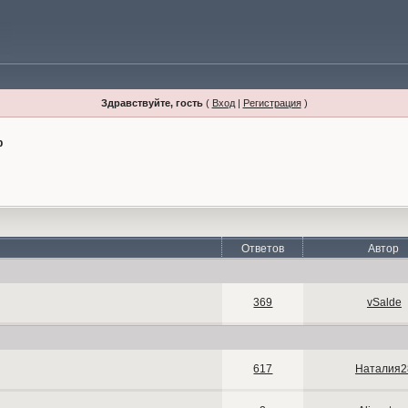
Здравствуйте, гость
(
Вход
|
Регистрация
)
р
Ответов
Автор
369
vSalde
617
Наталия2