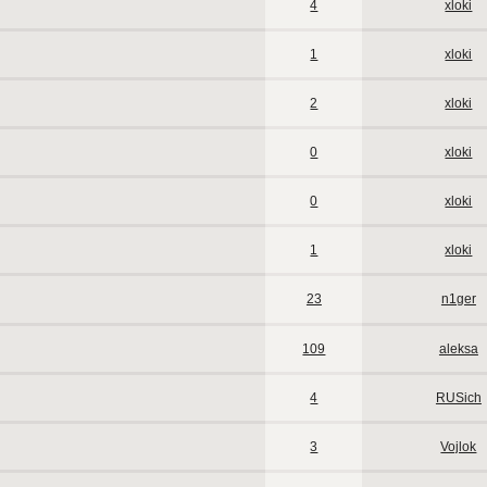
4
xloki
1
xloki
2
xloki
0
xloki
0
xloki
1
xloki
23
n1ger
109
aleksa
4
RUSich
3
Vojlok