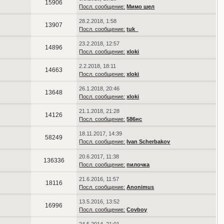
15906
Посл. сообщение:
Мимо шел
28.2.2018, 1:58
13907
Посл. сообщение:
tuk_
23.2.2018, 12:57
14896
Посл. сообщение:
xloki
2.2.2018, 18:11
14663
Посл. сообщение:
xloki
26.1.2018, 20:46
13648
Посл. сообщение:
xloki
21.1.2018, 21:28
14126
Посл. сообщение:
586нс
18.11.2017, 14:39
58249
Посл. сообщение:
Ivаn Scherbakov
20.6.2017, 11:38
136336
Посл. сообщение:
пилочка
21.6.2016, 11:57
18116
Посл. сообщение:
Anonimus
13.5.2016, 13:52
16996
Посл. сообщение:
Covboy