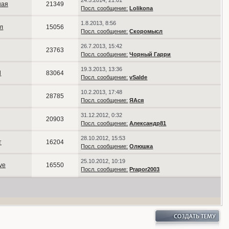
24.5.2014, 21:01
шая
21349
Посл. сообщение:
Lolikona
1.8.2013, 8:56
л
15056
Посл. сообщение:
Скоромысл
26.7.2013, 15:42
23763
Посл. сообщение:
Чорный Гарри
19.3.2013, 13:36
d
83064
Посл. сообщение:
vSalde
10.2.2013, 17:48
28785
Посл. сообщение:
ЯАся
31.12.2012, 0:32
20903
Посл. сообщение:
Александр81
28.10.2012, 15:53
т
16204
Посл. сообщение:
Олюшка
25.10.2012, 10:19
ve
16550
Посл. сообщение:
Prapor2003