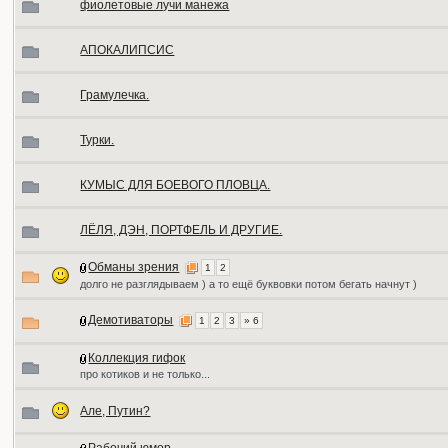
фиолетовые лучи манежа
АПОКАЛИПСИС
Грамулечка.
Турки.
КУМЫС ДЛЯ БОЕВОГО ПЛОВЦА.
ЛЁЛЯ, ДЭН, ПОРТФЕЛЬ И ДРУГИЕ.
Обманы зрения
1
2
долго не разглядываем ) а то ещё буквовки потом бегать начнут )
Демотиваторы
1
2
3
» 6
Коллекция гифок
про котиков и не только...
Але, Путин?