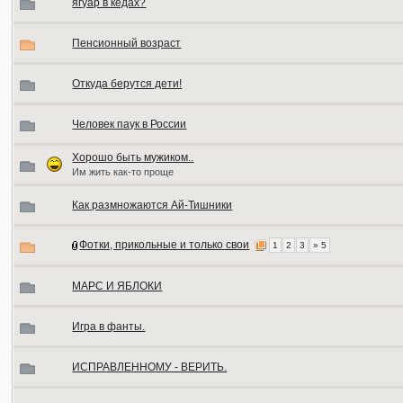
ягуар в кедах?
Пенсионный возраст
Откуда берутся дети!
Человек паук в России
Хорошо быть мужиком..
Им жить как-то проще
Как размножаются Ай-Тишники
Фотки, прикольные и только свои
1
2
3
» 5
МАРС И ЯБЛОКИ
Игра в фанты.
ИСПРАВЛЕННОМУ - ВЕРИТЬ.