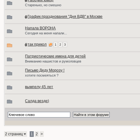
Рабочий юмор
Старенько, но смешно
График празднования "Дня ВДВ" в Москве
Напала ВОРОНА
Сегодня на меня напали...
так прикол
1
2
3
Патриотические имена для детей
Вниманию нашистов и румоловцев
Письмо Деду Морозу !
хотите посмеяться ?
вымпелу 45 лет
Салда везде)
2 страниц
1
2
>