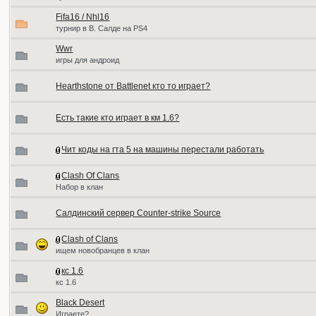
Fifa16 / Nhl16
турнир в В. Салде на PS4
Wwr
игры для андроид
Hearthstone от Battlenet кто то играет?
Есть такие кто играет в км 1.6?
Чит коды на гта 5 на машины перестали работать
Clash Of Clans
Набор в клан
Салдинский сервер Counter-strike Source
Clash of Clans
ищем новобранцев в клан
кс 1.6
кс 1.6
Black Desert
Играете?