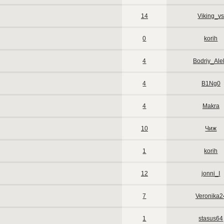
14
Viking_v
0
korih
4
Bodriy_Ale
4
B1Ng0
4
Makra
10
Чиж
1
korih
12
jonni_I
7
Veronika2
1
stasus64