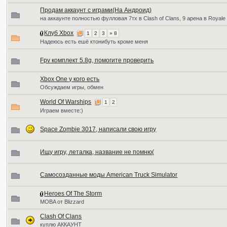
Продам аккаунт с играми(На Андроид)
на аккаунте полностью фулловая 7тх в Clash of Clans, 9 арена в Royale
Клуб Xbox
1
2
3
» 8
Надеюсь есть ешё ктонибуть кроме меня
Fpv комплект 5.8g, помогите проверить
Xbox One у кого есть
Обсуждаем игры, обмен
World Of Warships
1
2
Играем вместе:)
Space Zombie 3017, написали свою игру
Ищу игру, леталка, название не помню(
Самосозданные моды American Truck Simulator
Heroes Of The Storm
MOBA от Blizzard
Clash Of Clans
куплю АККАУНТ