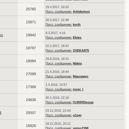
19.4.2017, 20:32
s
25785
Посл. сообщение:
Arhidemon
20.3.2017, 22:48
15871
Посл. сообщение:
korih
9.3.2017, 4:16
ks
19942
Посл. сообщение:
Ebieo
22.2.2017, 18:42
18797
Посл. сообщение:
ZHEKA975
29.8.2016, 18:31
18084
Посл. сообщение:
Makra
21.4.2016, 18:44
27099
Посл. сообщение:
Максимус
1.4.2016, 15:57
17368
Посл. сообщение:
jonni_I
30.1.2016, 22:16
24836
Посл. сообщение:
[U309]Elessar
23.12.2015, 22:04
4
20507
Посл. сообщение:
n1ger
18.12.2015, 20:12
16826
Посл. сообщение:
sergo2398