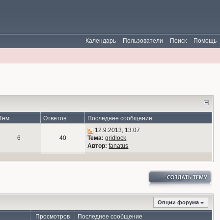
Календарь
Пользователи
Поиск
Помощь
Тем
Ответов
Последнее сообщение
12.9.2013, 13:07
6
40
Тема:
gridlock
Автор:
fanatus
Опции форума
Просмотров
Последнее сообщение