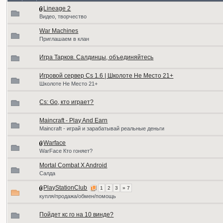
Lineage 2
Видео, творчество
War Machines
Приглашаем в клан
Игра Тарков. Салдинцы, объединяйтесь
Игровой сервер Cs 1.6 | Школоте Не Место 21+
Школоте Не Место 21+
Cs: Go, кто играет?
Maincraft - Play And Earn
Maincraft - играй и зарабатывай реальные деньги
Warface
WarFace Кто гоняет?
Mortal Combat X Android
Салда
PlayStationClub
1
2
3
» 7
купля/продажа/обмен/помощь
Пойдет кс го на 10 винде?