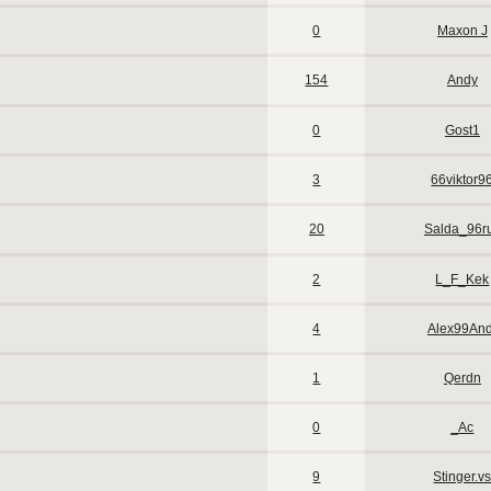
0
Maxon J
154
Andy
0
Gost1
3
66viktor9
20
Salda_96r
2
L_F_Kek
4
Alex99And
1
Qerdn
0
_Ac
9
Stinger.v