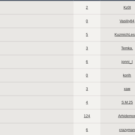
2
Kz0t
0
Vasiliy84
5
KuzmichLes
3
Temka.
6
jonni_I
0
korih
3
хам
4
S.M.25
124
Arhidemo
6
crazyma