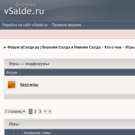
Перейти на сайт vSalde.ru
Правила форума
Форум вСалде.ру | Верхняя Салда и Нижняя Салда
»
Кто о чем
»
Игры
Игры — подфорумы
Форум
flash игры
7 страниц
1
2
3
>
»
Игры
Название темы