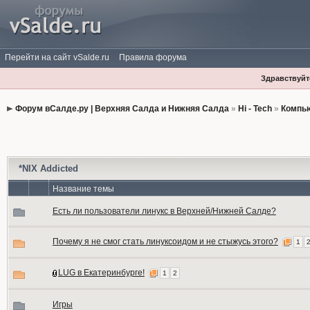
Перейти на сайт vSalde.ru
Правила форума
Здравствуйте
Форум вСалде.ру | Верхняя Салда и Нижняя Салда
»
Hi - Tech
»
Компь
*NIX Addicted
Название темы
Есть ли пользователи линукс в Верхней/Нижней Салде?
Почему я не смог стать линуксоидом и не стыжусь этого?
1
LUG в Екатеринбурге!
1
2
Игры