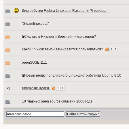
Дистрибутив Fedora Linux для Raspberry PI теперь…
"Steamlinuxbeta"
Сколько в Нижней и Верхней никсоюзеров?
Какой *nix системой вам нравится пользоваться?
1
2
openSUSE 11.1
Новый релиз популярного Linux-дистрибутива Ubuntu 8.10
Линукс не нужен.
1
2
10 главных open source событий 2008 года: