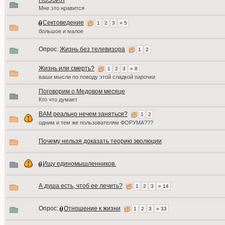
ПОЭЗИЯ
Мне это нравится
Сектоведение
1
2
3
» 5
большое и малое
Опрос:
Жизнь без телевизора
1
2
Жизнь или смерть?
1
2
3
» 8
ваши мысли по поводу этой сладкой парочки
Поговорим о Медовом месяце
Кто что думает
ВАМ реально нечем заняться?
1
2
одним и тем же пользователям ФОРУМА???
Почему нельзя доказать теорию эволюции
Ищу единомышленников.
А душа есть, чтоб ее лечить?
1
2
3
» 14
Опрос:
Отношение к жизни
1
2
3
» 33