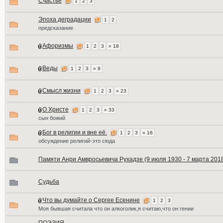
Счастье
1
2
3
Эпоха деградации
1
2
предсказание
Афоризмы
1
2
3
» 18
Веды
1
2
3
» 9
Смысл жизни
1
2
3
» 23
О Христе
1
2
3
» 33
сын божий
Бог в религии и вне её.
1
2
3
» 16
обсуждение религий-это сюда
Памяти Анри Амвросьевича Рухадзе (9 июля 1930 - 7 марта 201
Судьба
Что вы думайте о Сергее Есенине
1
2
3
Моя бывшая считала что он алкоголик,я считаю,что он гении