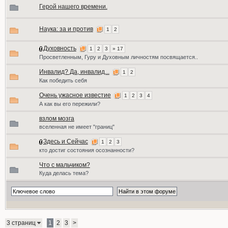
Герой нашего времени.
Наука: за и против
1
2
Духовность
1
2
3
» 17
Просветленным, Гуру и Духовным личностям посвящается..
Инвалид? Да, инвалид...
1
2
Как победить себя
Очень ужасное известие
1
2
3
4
А как вы его пережили?
взлом мозга
вселенная не имеет "границ"
Здесь и Сейчас
1
2
3
кто достиг состояния осознанности?
Что с мальчиком?
Куда делась тема?
3 страниц
1
2
3
>