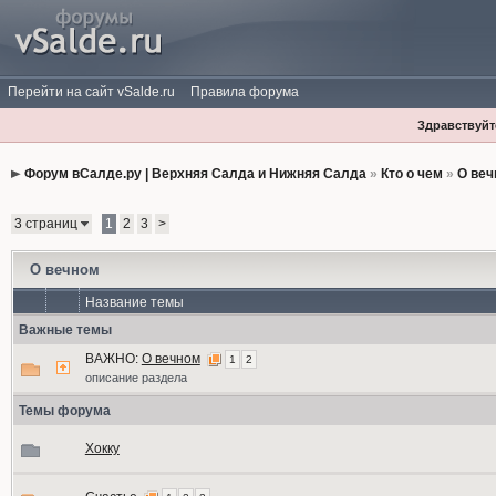
Перейти на сайт vSalde.ru
Правила форума
Здравствуйте
Форум вСалде.ру | Верхняя Салда и Нижняя Салда
»
Кто о чем
»
О веч
3 страниц
1
2
3
>
О вечном
Название темы
Важные темы
ВАЖНО:
О вечном
1
2
описание раздела
Темы форума
Хокку