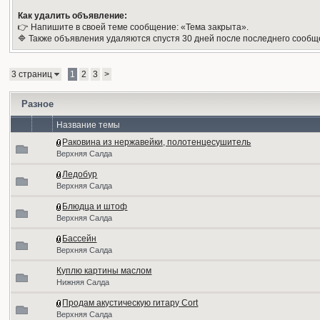
Как удалить объявление:
👉 Напишите в своей теме сообщение: «Тема закрыта».
🔷 Также объявления удаляются спустя 30 дней после последнего сообщ
3 страниц
1
2
3
>
Разное
Название темы
Раковина из нержавейки, полотенцесушитель
Верхняя Салда
Ледобур
Верхняя Салда
Блюдца и штоф
Верхняя Салда
Бассейн
Верхняя Салда
Куплю картины маслом
Нижняя Салда
Продам акустическую гитару Cort
Верхняя Салда