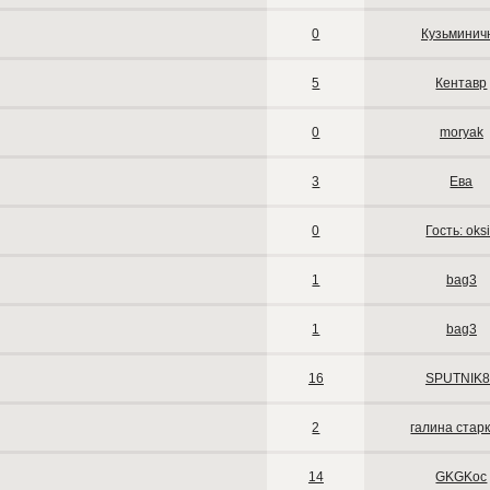
0
Кузьминич
5
Кентавр
0
moryak
3
Ева
0
Гость: oks
1
bag3
1
bag3
16
SPUTNIK8
2
галина стар
14
GKGKoc