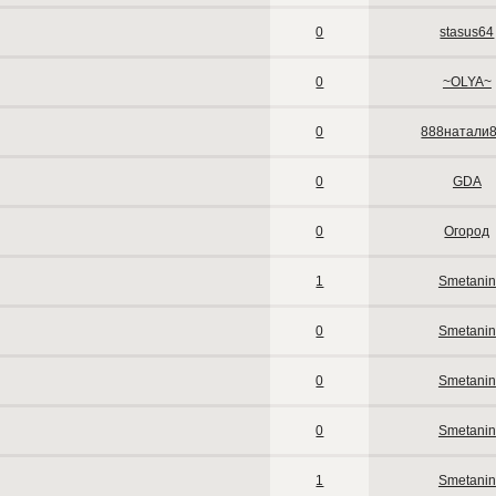
0
stasus64
0
~OLYA~
0
888натали
0
GDA
0
Огород
1
Smetanin
0
Smetanin
0
Smetanin
0
Smetanin
1
Smetanin