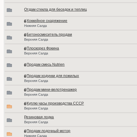
Отдам стекла для беседок и теплиц
Хоккейное снаряжение
Нижняя Салда
Бетоносмеситель продам
Верхняя Салда
Плоскорез Фокина
Верхняя Салда
Продам смесь Nutrien
Продам ходунки для пожилых
Верхняя Салда
Продам мини-велотренажер
Верхняя Салда
Куплю часы производства СССР
Верхняя Салда
Резиновая лодка
Верхняя Салда
Продам лодочный мотор
Нижняя Салда