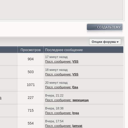
Опции форума
Просмотров
Последнее сообщение
17 минут назад
904
Посл. сообщение:
VSS
18 минут назад
503
Посл. сообщение:
VSS
20 минут назад
1071
Посл. сообщение:
Ева
Вчера, 21:22
а
227
Посл. сообщение:
змеищища
Вчера, 18:38
715
Посл. сообщение:
Inga
Вчера, 17:54
554
Посл. сообщение:
lamvat