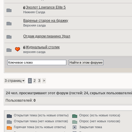
Эхолот Lowrance Elite 5
Нижняя Салда
Варенье старое на бражку
Верхняя салда
Отдам даром пианино Урал
Журнальный столик
верхняя салда
3 страниц
1
2
3
>
24
чел. просматривают этот форум (гостей: 24, скрытых пользователей
Пользователей:
0
Открытая тема (есть новые ответы)
Опрос (есть новые голоса)
Открытая тема (нет новых ответов)
Опрос (нет новых голосов)
Горячая тема (есть новые ответы)
Закрытая тема