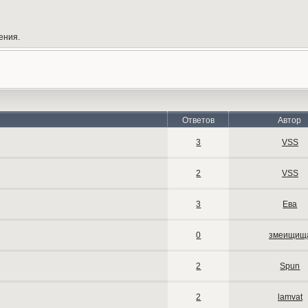
ения.
Ответов
Автор
3
VSS
2
VSS
3
Ева
0
змеищищ
2
Spun
2
lamvat