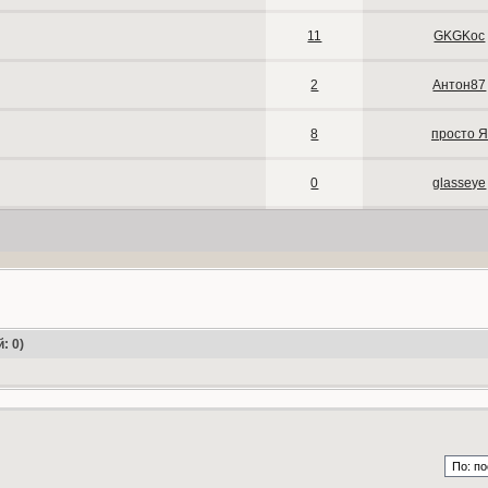
11
GKGKoc
2
Антон87
8
просто Я
0
glasseye
: 0)