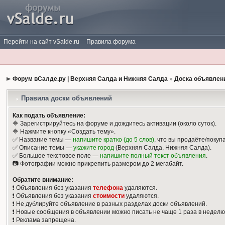
Перейти на сайт vSalde.ru
Правила форума
Форум вСалде.ру | Верхняя Салда и Нижняя Салда
»
Доска объявлен
Правила доски объявлений
Как подать объявление:
🔷 Зарегистрируйтесь на форуме и дождитесь активации (около суток).
🔷 Нажмите кнопку «Создать тему».
✅ Название темы —
напишите кратко (до 5 слов)
, что вы продаёте/покуп
✅ Описание темы —
укажите город
(Верхняя Салда, Нижняя Салда).
✅ Большое текстовое поле —
напишите полный текст объявления
.
📷 Фотографии можно прикрепить размером до 2 мегабайт.
Обратите внимание:
❗️ Объявления без указания
телефона
удаляются.
❗️ Объявления без указания
стоимости
удаляются.
❗️ Не дублируйте объявление в разных разделах доски объявлений.
❗️ Новые сообщения в объявлении можно писать не чаще 1 раза в неделю
❗️ Реклама запрещена.