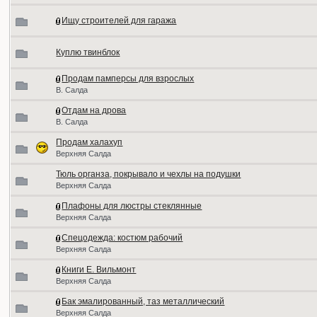
Ищу строителей для гаража
Куплю твинблок
Продам памперсы для взрослых
В. Салда
Отдам на дрова
В. Салда
Продам халахуп
Верхняя Салда
Тюль органза, покрывало и чехлы на подушки
Верхняя Салда
Плафоны для люстры стеклянные
Верхняя Салда
Спецодежда: костюм рабочий
Верхняя Салда
Книги Е. Вильмонт
Верхняя Салда
Бак эмалированный, таз металлический
Верхняя Салда