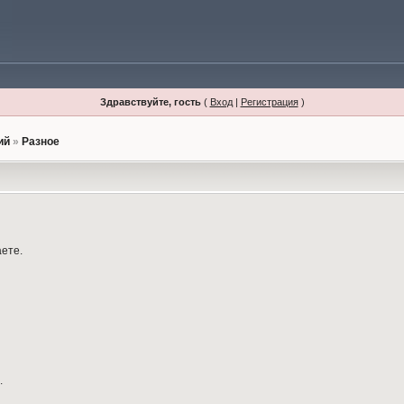
Здравствуйте, гость
(
Вход
|
Регистрация
)
ий
»
Разное
аете.
.