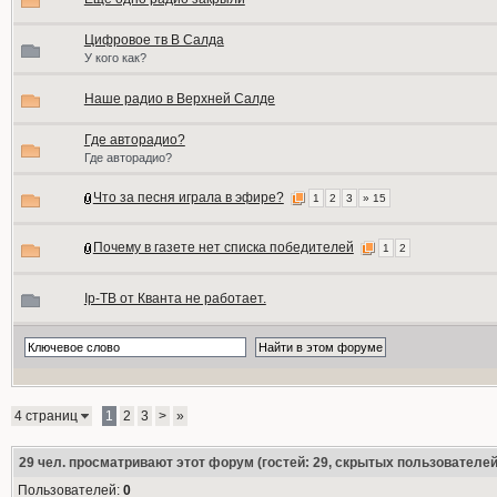
Цифровое тв В Салда
У кого как?
Наше радио в Верхней Салде
Где авторадио?
Где авторадио?
Что за песня играла в эфире?
1
2
3
» 15
Почему в газете нет списка победителей
1
2
Ip-ТВ от Кванта не работает.
4 страниц
1
2
3
>
»
29
чел. просматривают этот форум (гостей: 29, скрытых пользователей:
Пользователей:
0