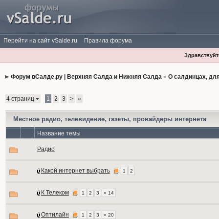
Перейти на сайт vSalde.ru
Правила форума
Здравствуйте
Форум вСалде.ру | Верхняя Салда и Нижняя Салда
»
О салдинцах, дл
4 страниц
1
2
3
>
»
Местное радио, телевидение, газеты, провайдеры интернета
Название темы
Радио
Какой интернет выбрать
1
2
К Телеком
1
2
3
» 14
Оптилайн
1
2
3
» 20