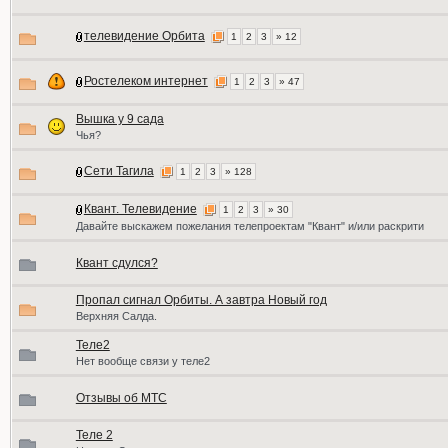
телевидение Орбита
1
2
3
» 12
Ростелеком интернет
1
2
3
» 47
Вышка у 9 сада
Чья?
Сети Тагила
1
2
3
» 128
Квант. Телевидение
1
2
3
» 30
Давайте выскажем пожелания телепроектам "Квант" и/или раскрити
Квант сдулся?
Пропал сигнал Орбиты. А завтра Новый год
Верхняя Салда.
Теле2
Нет вообще связи у теле2
Отзывы об МТС
Теле 2