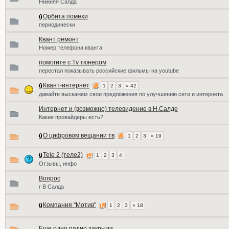
Нижняя Салда
Орбита помехи
периодически
Квант ремонт
Номер телефона кванта
помогите с Tv тюнером
перестал показывать российские фильмы на youtube
Квант-интернет
1
2
3
» 42
давайте выскажем свои предложения по улучшению сети и интернета
Интернет и (возможно) телевидение в Н.Салде
Какие провайдеры есть?
О цифровом вещании тв
1
2
3
» 19
Tele 2 (теле2)
1
2
3
4
Отзывы, инфо
Вопрос
г В Салда
Компания "Мотив"
1
2
3
» 18
Еще одно радио закрыли