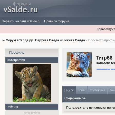
Перейти на сайт vSalde.ru
Правила форума
Здравствуйте
Форум вСалде.ру | Верхняя Салда и Нижняя Салда
» Просмотр профи
Профиль
Тигр66
Фотография
Пользовате
О себе
Темы
Сообщения
Ком
Содержимое
Рейтинг
Пользователь не написал ничег