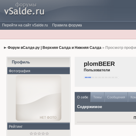
Перейти на сайт vSalde.ru
Правила форума
Форум вСалде.ру | Верхняя Салда и Нижняя Салда
» Просмотр проф
Профиль
plomBEER
Пользователи
Фотография
О себе
Темы
Сообщения
Ко
Содержимое
П
Рейтинг