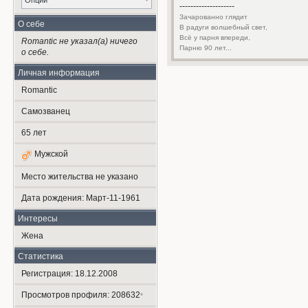
Опции
--------------------
Зачарованно глядит
О себе
В радуги волшебный свет,
Всё у парня впереди,
Romantic не указал(а) ничего
Парню 90 лет...
о себе.
Личная информация
Romantic
Самозванец
65
лет
Мужской
Место жительства не указано
Дата рождения:
Март-11-1961
Интересы
Жена
Статистика
Регистрация: 18.12.2008
Просмотров профиля: 208632
*