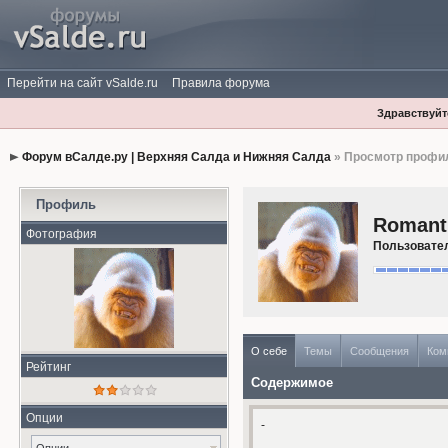
Перейти на сайт vSalde.ru
Правила форума
Здравствуйте
Форум вСалде.ру | Верхняя Салда и Нижняя Салда
» Просмотр профи
Профиль
Romant
Фотография
Пользовате
О себе
Темы
Сообщения
Ком
Рейтинг
Содержимое
Опции
-