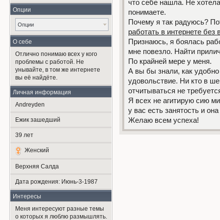
что себе нашла. Не хотела
Опции
понимаете.
Почему я так радуюсь? По
Опции
работать в интернете без
Признаюсь, я боялась рабо
О себе
мне повезло. Найти прилич
Отлично понимаю всех у кого
По крайней мере у меня.
проблемы с работой. Не
унывайте, в том же интернете
А вы бы знали, как удобно
вы её найдёте.
удовольствие. Ни кто в ше
отчитываться не требуетс
Личная информация
Я всех не агитирую сию ми
Andreyden
у вас есть занятость и она
Ежик зашедший
Желаю всем успеха!
39
лет
Женский
Верхняя Салда
Дата рождения:
Июнь-3-1987
Интересы
Меня интересуют разные темы
о которых я люблю размышлять.