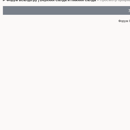
Форум вСалде.ру | Верхняя Салда и Нижняя Салда
» Просмотр профи
Форум