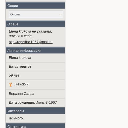
Опции
Опции
О себе
Elena krukova не указал(а)
ничего о себе.
http://repetitor.1967@mail.ru
Личная информация
Elena krukova
Еж-авторитет
59
лет
Женский
Верхняя Салда
Дата рождения:
Июнь-3-1967
Интересы
их много.
Статистика