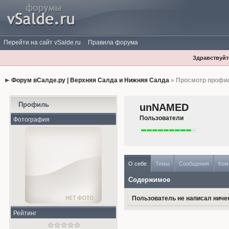
Перейти на сайт vSalde.ru
Правила форума
Здравствуйте
Форум вСалде.ру | Верхняя Салда и Нижняя Салда
» Просмотр профи
Профиль
unNAMED
Пользователи
Фотография
О себе
Темы
Сообщения
Ком
Содержимое
Пользователь не написал ничег
Рейтинг