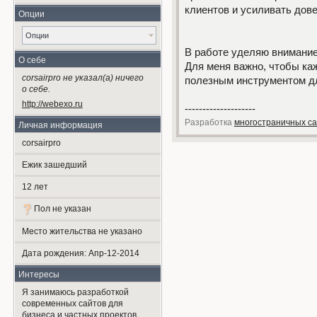
клиентов и усиливать дове
Опции
Опции
В работе уделяю внимание
О себе
Для меня важно, чтобы ка
corsairpro не указал(а) ничего
полезным инструментом дл
о себе.
http://webexo.ru
--------------------
Разработка
многостраничных са
Личная информация
corsairpro
Ежик зашедший
12
лет
Пол не указан
Место жительства не указано
Дата рождения:
Апр-12-2014
Интересы
Я занимаюсь разработкой
современных сайтов для
бизнеса и частных проектов.