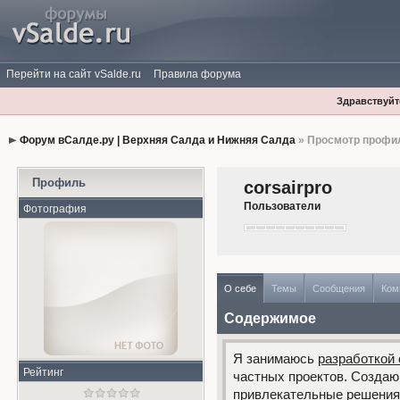
Перейти на сайт vSalde.ru
Правила форума
Здравствуйте
Форум вСалде.ру | Верхняя Салда и Нижняя Салда
» Просмотр профи
Профиль
corsairpro
Пользователи
Фотография
О себе
Темы
Сообщения
Ком
Содержимое
Я занимаюсь
разработкой
Рейтинг
частных проектов. Создаю
привлекательные решения,