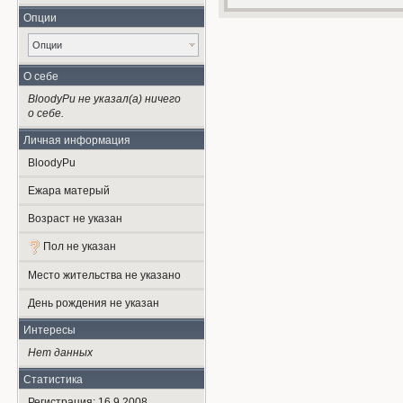
Опции
Опции
О себе
BloodyPu не указал(а) ничего
о себе.
Личная информация
BloodyPu
Ежара матерый
Возраст не указан
Пол не указан
Место жительства не указано
День рождения не указан
Интересы
Нет данных
Статистика
Регистрация: 16.9.2008