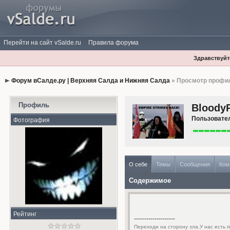
Перейти на сайт vSalde.ru
Правила форума
Здравствуйте
Форум вСалде.ру | Верхняя Салда и Нижняя Салда
» Просмотр профи
Профиль
Bloody
Пользовате
Фотография
О себе
Темы
Сообщения
Ком
Содержимое
Рейтинг
--------------------
Переходи на сторону зла.У нас есть п