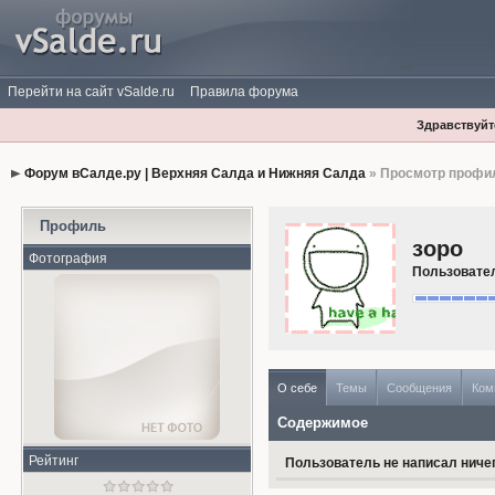
Перейти на сайт vSalde.ru
Правила форума
Здравствуйте
Форум вСалде.ру | Верхняя Салда и Нижняя Салда
» Просмотр профи
Профиль
зоро
Фотография
Пользовате
О себе
Темы
Сообщения
Ком
Содержимое
Рейтинг
Пользователь не написал ничег