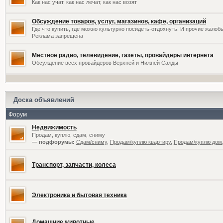
Как нас учат, как нас лечат, как нас возят
Обсуждение товаров, услуг, магазинов, кафе, организаций
Где что купить, где можно культурно посидеть-отдохнуть. И прочие жалоб
Реклама запрещена
Местное радио, телевидение, газеты, провайдеры интернета
Обсуждение всех провайдеров Верхней и Нижней Салды
Доска объявлений
Форум
Недвижимость
Продам, куплю, сдам, сниму
— подфорумы:
Сдам/сниму
,
Продам/куплю квартиру
,
Продам/куплю дом,
Транспорт, запчасти, колеса
Электроника и бытовая техника
Домашние животные