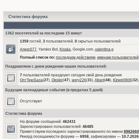
Статистика форума
1362 посетителей за последние 15 минут
1359
гостей,
3
пользователей,
0
скрытых пользователей
Алекс077
, Yandex Bot,
Kisska
, Google.com,
valentina.g
Полный список по:
последним действиям
,
именам пользователей
Поздравляем с днем рождения наших пользователей:
7
пользователей празднуют сегодня свой день рождения
ОптТексБаза
(
27
),
Oksikir
(
47
),
wery226
(
31
),
Atlant
(
48
),
Юлия0908
(
32
)
Будущие календарные события (в пределах 5 дней)
Отсутствуют
Статистика форума
На форуме сообщений:
462431
Зарегистрировано пользователей:
46485
Приветствуем последнего зарегистрированного по имени
8982660
Рекорд посещаемости форума —
6958
, зафиксирован —
10.7.2026