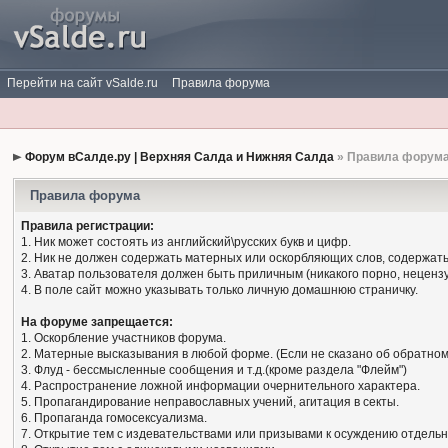
Перейти на сайт vSalde.ru
Правила форума
Форум вСалде.ру | Верхняя Салда и Нижняя Салда
» Правила форум
Правила форума
Правила регистрации:
1. Ник может состоять из английский\русских букв и цифр.
2. Ник не должен содержать матерных или оскорбляющих слов, содержать
3. Аватар пользователя должен быть приличным (никакого порно, нецензу
4. В поле сайт можно указывать только личную домашнюю страничку.
На форуме запрещается:
1. Оскорбление участников форума.
2. Матерные высказывания в любой форме. (Если не сказано об обратном
3. Флуд - бессмысленные сообщения и т.д.(кроме раздела "Флейм")
4. Распространение ложной информации очернительного характера.
5. Пропагандирование неправославных учений, агитация в секты.
6. Пропаганда гомосексуализма.
7. Открытие тем с издевательствами или призывами к осуждению отдельн