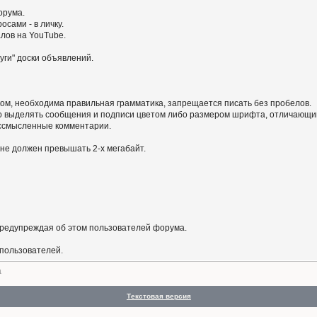
орума.
сами - в личку.
алов на YouTube.
уги" доски объявлений.
ом, необходима правильная грамматика, запрещается писать без пробелов.
 выделять сообщения и подписи цветом либо размером шрифта, отличающим
бессмысленные комментарии.
не должен превышать 2-х мегабайт.
предупреждая об этом пользователей форума.
 пользователей.
а
Текстовая версия