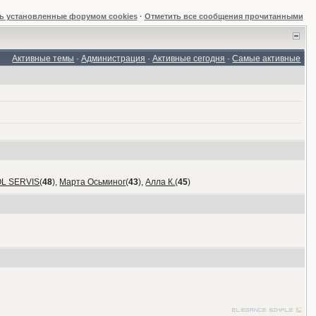
ь установленные форумом cookies
·
Отметить все сообщения прочитанными
Активные темы
·
Администрация
·
Активные сегодня
·
Самые активные
OL SERVIS
(
48
),
Марта Осьминог
(
43
),
Алла К.
(
45
)