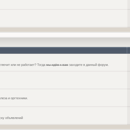
глючит или не работает? Тогда
мы идём к вам
заходите в данный форум.
еза и оргтехники.
оску объявлений