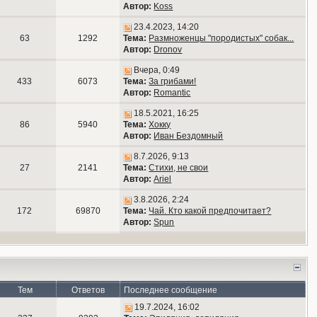
Автор:
Koss
23.4.2023, 14:20
63
1292
Тема:
Размноженцы "породистых" собак...
Автор:
Dronov
Вчера, 0:49
433
6073
Тема:
За грибами!
Автор:
Romantic
18.5.2021, 16:25
86
5940
Тема:
Хокку
Автор:
Иван Бездомный
8.7.2026, 9:13
27
2141
Тема:
Стихи, не свои
Автор:
Ariel
3.8.2026, 2:24
172
69870
Тема:
Чай. Кто какой предпочитает?
Автор:
Spun
Тем
Ответов
Последнее сообщение
19.7.2024, 16:02