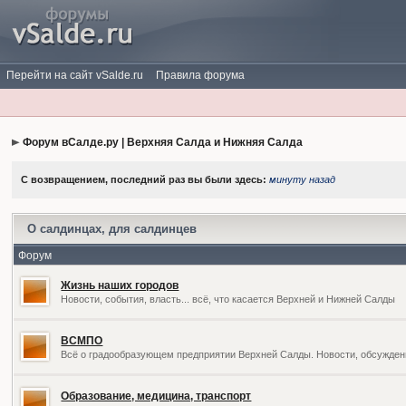
Перейти на сайт vSalde.ru
Правила форума
Форум вСалде.ру | Верхняя Салда и Нижняя Салда
С возвращением, последний раз вы были здесь:
минуту назад
О салдинцах, для салдинцев
Форум
Жизнь наших городов
Новости, события, власть... всё, что касается Верхней и Нижней Салды
ВСМПО
Всё о градообразующем предприятии Верхней Салды. Новости, обсужден
Образование, медицина, транспорт