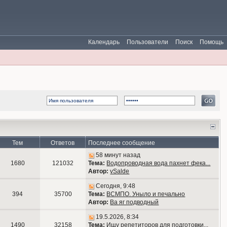
Календарь
Пользователи
Поиск
Помощь
Тем
Ответов
Последнее сообщение
58 минут назад
1680
121032
Тема:
Водопроводная вода пахнет фека...
Автор:
vSalde
Сегодня, 9:48
394
35700
Тема:
ВСМПО. Уныло и печально
Автор:
Ва яг подводный
19.5.2026, 8:34
1490
32158
Тема:
Ищу репетиторов для подготовки...