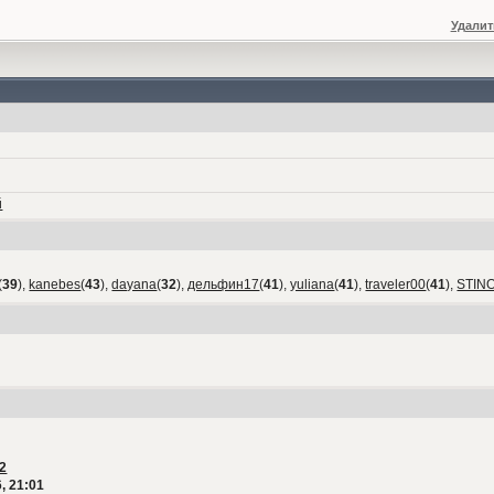
Удалит
й
(
39
),
kanebes
(
43
),
dayana
(
32
),
дельфин17
(
41
),
yuliana
(
41
),
traveler00
(
41
),
STIN
2
, 21:01