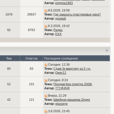
Автор:
enigma1983
8.6.2026, 19:58
1978
29937
Тема:
Где заказать пластиковые окна?
Автор:
урожай
6.3.2026, 19:42
92
8763
Тема:
Радио
Автор:
DXX
Тем
Ответов
Последнее сообщение
Сегодня, 12:36
80
83
Тема:
Сдам 3к квартиру за 5 т.р.
Автор:
Qwer12
Сегодня, 8:24
52
101
Тема:
Продам Киа спектра 2008г
Автор:
777@@@
Вчера, 21:29
42
121
Тема:
Швейная машинка Zinger
Автор:
glasseye
3.8.2026, 23:45