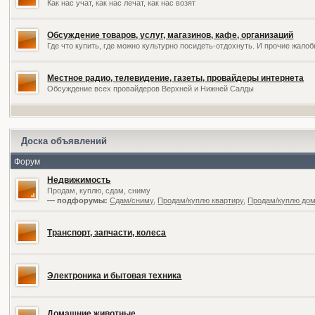
Как нас учат, как нас лечат, как нас возят
Обсуждение товаров, услуг, магазинов, кафе, организаций
Где что купить, где можно культурно посидеть-отдохнуть. И прочие жал
Местное радио, телевидение, газеты, провайдеры интернета
Обсуждение всех провайдеров Верхней и Нижней Салды
Доска объявлений
Форум
Недвижимость
Продам, куплю, сдам, сниму
— подфорумы:
Сдам/сниму
,
Продам/куплю квартиру
,
Продам/куплю дом,
Транспорт, запчасти, колеса
Электроника и бытовая техника
Домашние животные