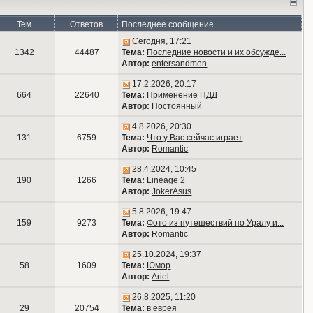
Тем
Ответов
Последнее сообщение
Сегодня, 17:21
1342
44487
Тема:
Последние новости и их обсужде...
Автор:
entersandmen
17.2.2026, 20:17
664
22640
Тема:
Применение ПДД
Автор:
Постоянный
4.8.2026, 20:30
131
6759
Тема:
Что у Вас сейчас играет
Автор:
Romantic
28.4.2024, 10:45
190
1266
Тема:
Lineage 2
Автор:
JokerAsus
5.8.2026, 19:47
159
9273
Тема:
Фото из путешествий по Уралу и...
Автор:
Romantic
25.10.2024, 19:37
58
1609
Тема:
Юмор
Автор:
Ariel
26.8.2025, 11:20
29
20754
Тема:
в еврея