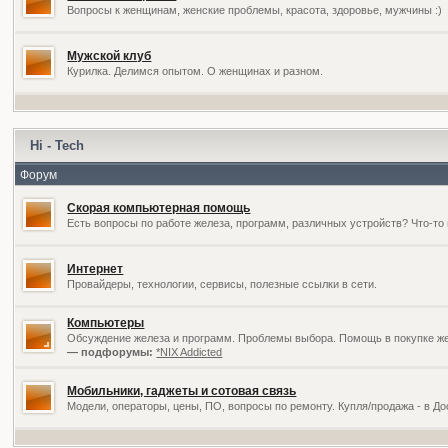
Вопросы к женщинам, женские проблемы, красота, здоровье, мужчины :)
Мужской клуб
Курилка. Делимся опытом. О женщинах и разном.
Hi - Tech
Форум
Скорая компьютерная помощь
Есть вопросы по работе железа, программ, различных устройств? Что-то 
Интернет
Провайдеры, технологии, сервисы, полезные ссылки в сети.
Компьютеры
Обсуждение железа и программ. Проблемы выбора. Помощь в покупке жел
— подфорумы:
*NIX Addicted
Мобильники, гаджеты и сотовая связь
Модели, операторы, цены, ПО, вопросы по ремонту. Купля/продажа - в Д