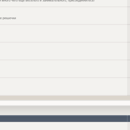
и много чего ещё веселого и занимательного, присоединяйтесь!
чие рюшечки