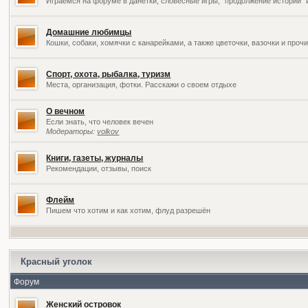
Играемся на форуме в данетки, словесные игры, "продолжение историй" 
Домашние любимцы
Кошки, собаки, хомячки с канарейками, а также цветочки, вазочки и про
Спорт, охота, рыбалка, туризм
Места, организация, фотки. Расскажи о своем отдыхе
О вечном
Если знать, что человек вечен
Модераторы:
volkov
Книги, газеты, журналы
Рекомендации, отзывы, поиск
Флейм
Пишем что хотим и как хотим, флуд разрешён
Красный уголок
Форум
Женский островок