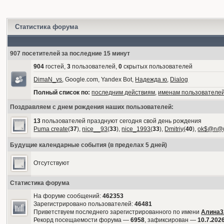
Статистика форума
907 посетителей за последние 15 минут
904
гостей,
3
пользователей,
0
скрытых пользователей
DimaN_vs
, Google.com, Yandex Bot,
Надежда ю
,
Dialog
Полный список по:
последним действиям
,
именам пользователе
Поздравляем с днем рождения наших пользователей:
13
пользователей празднуют сегодня свой день рождения
Puma create
(
37
),
nice__93
(
33
),
nice_1993
(
33
),
Dmitriy
(
40
),
ok$@n@
Будущие календарные события (в пределах 5 дней)
Отсутствуют
Статистика форума
На форуме сообщений:
462353
Зарегистрировано пользователей:
46481
Приветствуем последнего зарегистрированного по имени
Алина3
Рекорд посещаемости форума —
6958
, зафиксирован —
10.7.2026