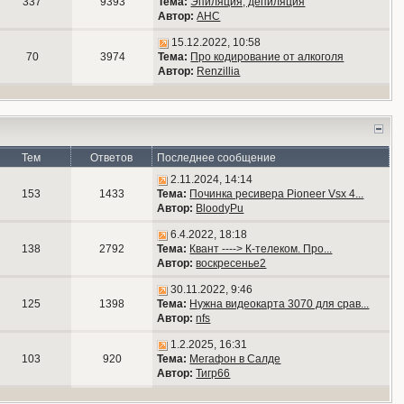
337
9393
Тема:
Эпиляция, депиляция
Автор:
АНС
15.12.2022, 10:58
70
3974
Тема:
Про кодирование от алкоголя
Автор:
Renzillia
Тем
Ответов
Последнее сообщение
2.11.2024, 14:14
153
1433
Тема:
Починка ресивера Pioneer Vsx 4...
Автор:
BloodyPu
6.4.2022, 18:18
138
2792
Тема:
Квант ----> К-телеком. Про...
Автор:
воскресенье2
30.11.2022, 9:46
125
1398
Тема:
Нужна видеокарта 3070 для срав...
Автор:
nfs
1.2.2025, 16:31
103
920
Тема:
Мегафон в Салде
Автор:
Тигр66