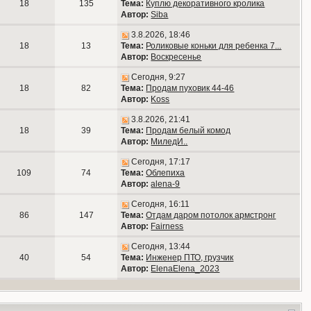
18
135
Тема:
Куплю декоративного кролика
Автор:
Siba
3.8.2026, 18:46
18
13
Тема:
Роликовые коньки для ребенка 7...
Автор:
Воскресенье
Сегодня, 9:27
18
82
Тема:
Продам пуховик 44-46
Автор:
Koss
3.8.2026, 21:41
18
39
Тема:
Продам белый комод
Автор:
МиледИ..
Сегодня, 17:17
109
74
Тема:
Облепиха
Автор:
alena-9
Сегодня, 16:11
86
147
Тема:
Отдам даром потолок армстронг
Автор:
Fairness
Сегодня, 13:44
40
54
Тема:
Инженер ПТО, грузчик
Автор:
ElenaElena_2023