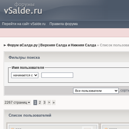
Перейти на сайт vSalde.ru
Правила форума
Форум вСалде.ру | Верхняя Салда и Нижняя Салда
» Список пользов
Фильтры поиска
Имя пользователя
, сор
2267 страниц
1
2
3
>
»
Список пользователей