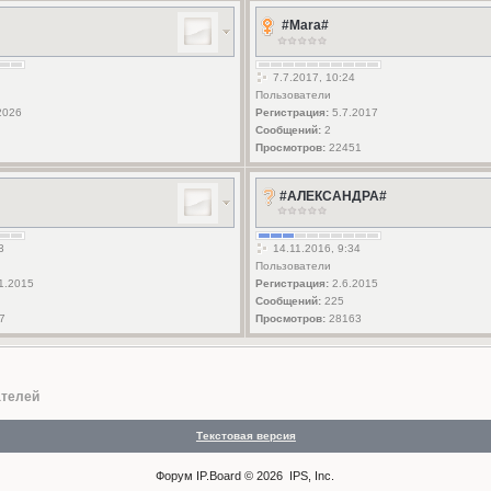
#Mara#
7.7.2017, 10:24
Пользователи
2026
Регистрация:
5.7.2017
Сообщений:
2
Просмотров:
22451
#АЛЕКСАНДРА#
3
14.11.2016, 9:34
Пользователи
1.2015
Регистрация:
2.6.2015
Сообщений:
225
7
Просмотров:
28163
ателей
Текстовая версия
Форум
IP.Board
© 2026
IPS, Inc
.