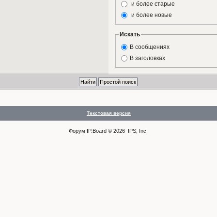
и более старые
и более новые
Искать
В сообщениях
В заголовках
Текстовая версия
Форум
IP.Board
© 2026
IPS, Inc
.