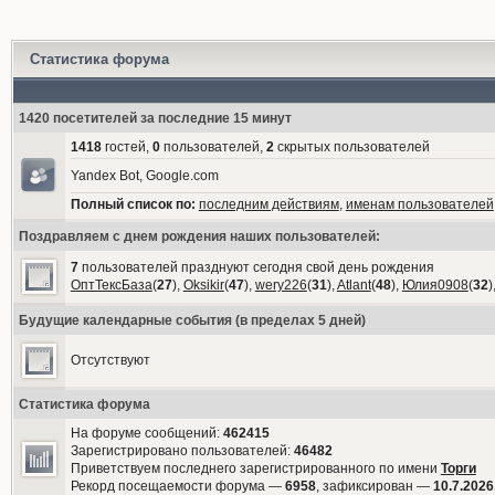
Статистика форума
1420 посетителей за последние 15 минут
1418
гостей,
0
пользователей,
2
скрытых пользователей
Yandex Bot, Google.com
Полный список по:
последним действиям
,
именам пользователей
Поздравляем с днем рождения наших пользователей:
7
пользователей празднуют сегодня свой день рождения
ОптТексБаза
(
27
),
Oksikir
(
47
),
wery226
(
31
),
Atlant
(
48
),
Юлия0908
(
32
)
Будущие календарные события (в пределах 5 дней)
Отсутствуют
Статистика форума
На форуме сообщений:
462415
Зарегистрировано пользователей:
46482
Приветствуем последнего зарегистрированного по имени
Торги
Рекорд посещаемости форума —
6958
, зафиксирован —
10.7.2026