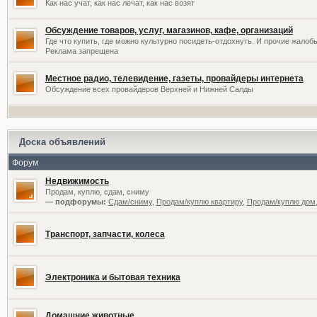
Как нас учат, как нас лечат, как нас возят
Обсуждение товаров, услуг, магазинов, кафе, организаций
Где что купить, где можно культурно посидеть-отдохнуть. И прочие жалоб
Реклама запрещена
Местное радио, телевидение, газеты, провайдеры интернета
Обсуждение всех провайдеров Верхней и Нижней Салды
Доска объявлений
Форум
Недвижимость
Продам, куплю, сдам, сниму
— подфорумы:
Сдам/сниму
,
Продам/куплю квартиру
,
Продам/куплю дом,
Транспорт, запчасти, колеса
Электроника и бытовая техника
Домашние животные