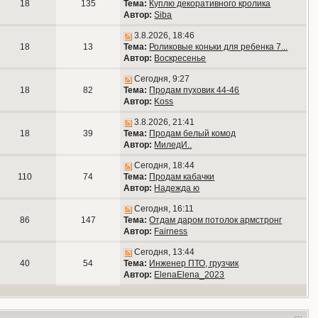
18
135
Тема:
Куплю декоративного кролика
Автор:
Siba
3.8.2026, 18:46
18
13
Тема:
Роликовые коньки для ребенка 7...
Автор:
Воскресенье
Сегодня, 9:27
18
82
Тема:
Продам пуховик 44-46
Автор:
Koss
3.8.2026, 21:41
18
39
Тема:
Продам белый комод
Автор:
МиледИ..
Сегодня, 18:44
110
74
Тема:
Продам кабачки
Автор:
Надежда ю
Сегодня, 16:11
86
147
Тема:
Отдам даром потолок армстронг
Автор:
Fairness
Сегодня, 13:44
40
54
Тема:
Инженер ПТО, грузчик
Автор:
ElenaElena_2023