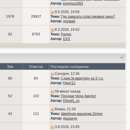
Автор:
enigma1983
8.6.2026, 19:58
1978
29937
Тема:
Где заказать пластиковые окна?
Автор:
урожай
6.3.2026, 19:42
92
8763
Тема:
Радио
Автор:
DXX
Тем
Ответов
Последнее сообщение
Сегодня, 12:36
80
83
Тема:
Сдам 3к квартиру за 5 т.р.
Автор:
Qwer12
59 минут назад
52
102
Тема:
Продам Чери Амулет
Автор:
DimaN_vs
Вчера, 21:29
42
121
Тема:
Швейная машинка Zinger
Автор:
glasseye
3.8.2026, 23:45