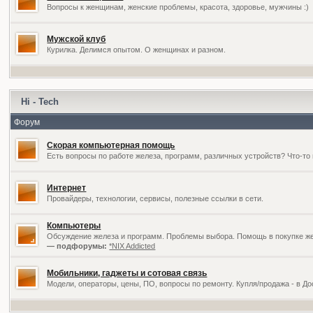
Вопросы к женщинам, женские проблемы, красота, здоровье, мужчины :)
Мужской клуб
Курилка. Делимся опытом. О женщинах и разном.
Hi - Tech
Форум
Скорая компьютерная помощь
Есть вопросы по работе железа, программ, различных устройств? Что-то 
Интернет
Провайдеры, технологии, сервисы, полезные ссылки в сети.
Компьютеры
Обсуждение железа и программ. Проблемы выбора. Помощь в покупке жел
— подфорумы:
*NIX Addicted
Мобильники, гаджеты и сотовая связь
Модели, операторы, цены, ПО, вопросы по ремонту. Купля/продажа - в Д