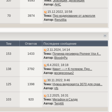
337
9393
Тема:
Эпиляция, депиляция
Автор:
АНС
15.12.2022, 10:58
70
3974
Тема:
Про кодирование от алкоголя
Автор:
Renzillia
Тем
Ответов
Последнее сообщение
2.11.2024, 14:14
153
1433
Тема:
Починка ресивера Pioneer Vsx 4...
Автор:
BloodyPu
6.4.2022, 18:18
138
2792
Тема:
Квант ----> К-телеком. Про...
Автор:
воскресенье2
30.11.2022, 9:46
125
1398
Тема:
Нужна видеокарта 3070 для срав...
Автор:
nfs
1.2.2025, 16:31
103
920
Тема:
Мегафон в Салде
Автор:
Тигр66