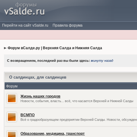
Перейти на сайт vSalde.ru
Правила форума
Форум вСалде.ру | Верхняя Салда и Нижняя Салда
С возвращением, последний раз вы были здесь:
минуту назад
О салдинцах, для салдинцев
Форум
Жизнь наших городов
Новости, события, власть... всё, что касается Верхней и Нижней Салды
ВСМПО
Всё о градообразующем предприятии Верхней Салды. Новости, обсужден
Образование, медицина, транспорт