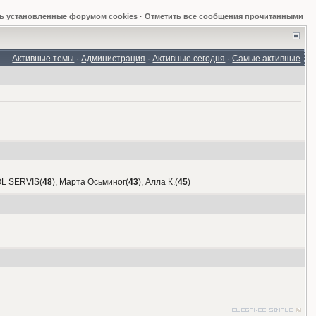
ь установленные форумом cookies
·
Отметить все сообщения прочитанными
Активные темы
·
Администрация
·
Активные сегодня
·
Самые активные
OL SERVIS
(
48
),
Марта Осьминог
(
43
),
Алла К.
(
45
)