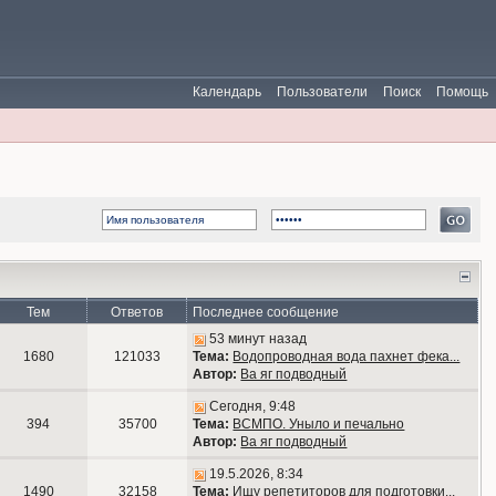
Календарь
Пользователи
Поиск
Помощь
Тем
Ответов
Последнее сообщение
53 минут назад
1680
121033
Тема:
Водопроводная вода пахнет фека...
Автор:
Ва яг подводный
Сегодня, 9:48
394
35700
Тема:
ВСМПО. Уныло и печально
Автор:
Ва яг подводный
19.5.2026, 8:34
1490
32158
Тема:
Ищу репетиторов для подготовки...