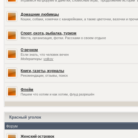
Играемся на форуме в данетки, словесные игры, "продолжение историй" 
Домашние любимцы
Кошки, собаки, хомячки с канарейками, а также цветочки, вазочки и про
Спорт, охота, рыбалка, туризм
Места, организация, фотки. Расскажи о своем отдыхе
О вечном
Если знать, что человек вечен
Модераторы:
volkov
Книги, газеты, журналы
Рекомендации, отзывы, поиск
Флейм
Пишем что хотим и как хотим, флуд разрешён
Красный уголок
Форум
Женский островок