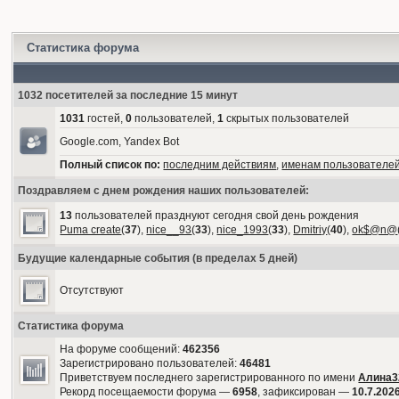
Статистика форума
1032 посетителей за последние 15 минут
1031
гостей,
0
пользователей,
1
скрытых пользователей
Google.com, Yandex Bot
Полный список по:
последним действиям
,
именам пользователе
Поздравляем с днем рождения наших пользователей:
13
пользователей празднуют сегодня свой день рождения
Puma create
(
37
),
nice__93
(
33
),
nice_1993
(
33
),
Dmitriy
(
40
),
ok$@n@
Будущие календарные события (в пределах 5 дней)
Отсутствуют
Статистика форума
На форуме сообщений:
462356
Зарегистрировано пользователей:
46481
Приветствуем последнего зарегистрированного по имени
Алина3
Рекорд посещаемости форума —
6958
, зафиксирован —
10.7.2026