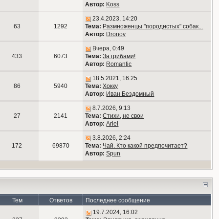
Автор:
Koss
23.4.2023, 14:20
63
1292
Тема:
Размноженцы "породистых" собак...
Автор:
Dronov
Вчера, 0:49
433
6073
Тема:
За грибами!
Автор:
Romantic
18.5.2021, 16:25
86
5940
Тема:
Хокку
Автор:
Иван Бездомный
8.7.2026, 9:13
27
2141
Тема:
Стихи, не свои
Автор:
Ariel
3.8.2026, 2:24
172
69870
Тема:
Чай. Кто какой предпочитает?
Автор:
Spun
Тем
Ответов
Последнее сообщение
19.7.2024, 16:02