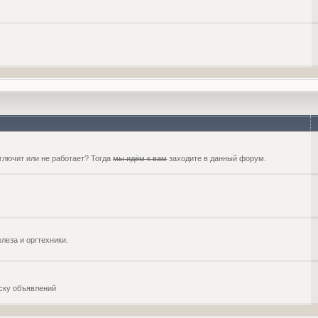
глючит или не работает? Тогда
мы идём к вам
заходите в данный форум.
еза и оргтехники.
оску объявлений