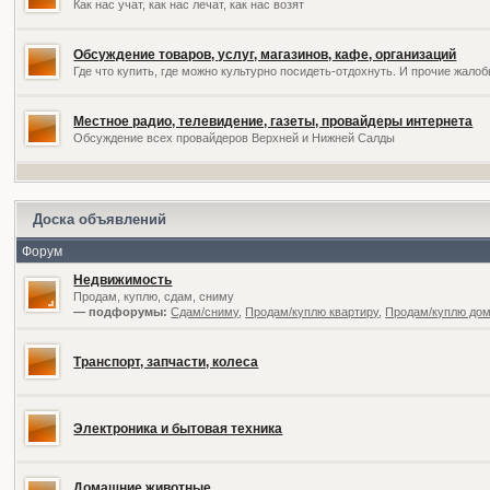
Как нас учат, как нас лечат, как нас возят
Обсуждение товаров, услуг, магазинов, кафе, организаций
Где что купить, где можно культурно посидеть-отдохнуть. И прочие жал
Местное радио, телевидение, газеты, провайдеры интернета
Обсуждение всех провайдеров Верхней и Нижней Салды
Доска объявлений
Форум
Недвижимость
Продам, куплю, сдам, сниму
— подфорумы:
Сдам/сниму
,
Продам/куплю квартиру
,
Продам/куплю дом,
Транспорт, запчасти, колеса
Электроника и бытовая техника
Домашние животные