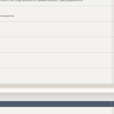
и много чего ещё веселого и занимательного, присоединяйтесь!
чие рюшечки