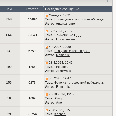
Тем
Ответов
Последнее сообщение
Сегодня, 17:21
1342
44487
Тема:
Последние новости и их обсужде...
Автор:
entersandmen
17.2.2026, 20:17
664
22640
Тема:
Применение ПДД
Автор:
Постоянный
4.8.2026, 20:30
131
6759
Тема:
Что у Вас сейчас играет
Автор:
Romantic
28.4.2024, 10:45
190
1266
Тема:
Lineage 2
Автор:
JokerAsus
5.8.2026, 19:47
159
9273
Тема:
Фото из путешествий по Уралу и...
Автор:
Romantic
25.10.2024, 19:37
58
1609
Тема:
Юмор
Автор:
Ariel
26.8.2025, 11:20
29
20754
Тема:
в еврея