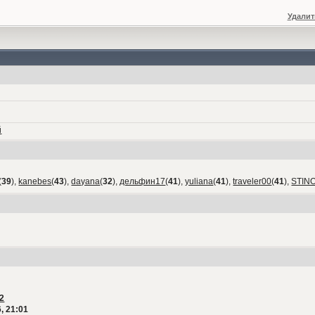
Удалит
й
(
39
),
kanebes
(
43
),
dayana
(
32
),
дельфин17
(
41
),
yuliana
(
41
),
traveler00
(
41
),
STIN
2
, 21:01