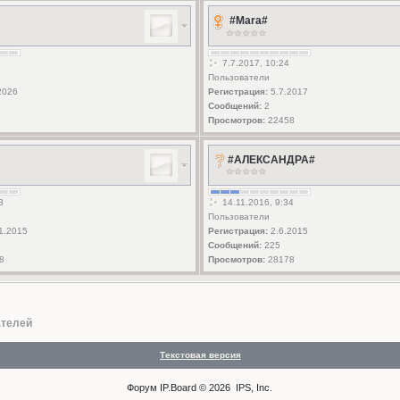
#Mara#
7.7.2017, 10:24
Пользователи
2026
Регистрация:
5.7.2017
Сообщений:
2
Просмотров:
22458
#АЛЕКСАНДРА#
3
14.11.2016, 9:34
Пользователи
1.2015
Регистрация:
2.6.2015
Сообщений:
225
8
Просмотров:
28178
ателей
Текстовая версия
Форум
IP.Board
© 2026
IPS, Inc
.