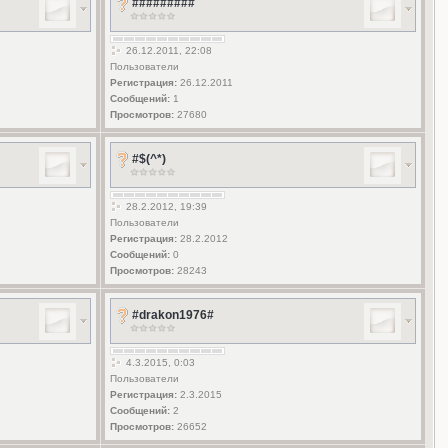
#########
26.12.2011, 22:08
Пользователи
Регистрация:
26.12.2011
Сообщений:
1
Просмотров:
27680
#$(^*)
28.2.2012, 19:39
Пользователи
Регистрация:
28.2.2012
Сообщений:
0
Просмотров:
28243
#drakon1976#
4.3.2015, 0:03
Пользователи
Регистрация:
2.3.2015
Сообщений:
2
Просмотров:
26652