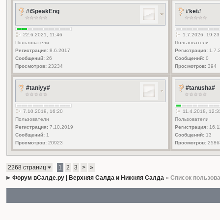
#iSpeakEng
#ket#
22.6.2021, 11:46
1.7.2026, 19:23
Пользователи
Пользователи
Регистрация:
8.6.2017
Регистрация:
1.7.
Сообщений:
26
Сообщений:
0
Просмотров:
23234
Просмотров:
394
#taniyy#
#tanusha#
7.10.2019, 16:20
11.4.2018, 12:3
Пользователи
Пользователи
Регистрация:
7.10.2019
Регистрация:
16.1
Сообщений:
1
Сообщений:
13
Просмотров:
20923
Просмотров:
2586
2268 страниц
1
2
3
>
»
Форум вСалде.ру | Верхняя Салда и Нижняя Салда
» Список пользов