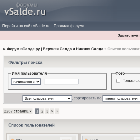
Перейти на сайт vSalde.ru
Правила форума
Здравствуйте
Форум вСалде.ру | Верхняя Салда и Нижняя Салда
» Список пользова
Фильтры поиска
Имя пользователя
Фото
Только с
, сортировать по
2267 страниц
1
2
3
>
»
Список пользователей