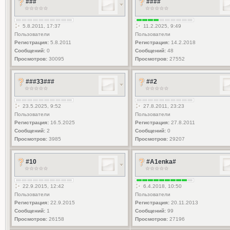
###
####
5.8.2011, 17:37
11.2.2025, 9:49
Пользователи
Пользователи
Регистрация:
5.8.2011
Регистрация:
14.2.2018
Сообщений:
0
Сообщений:
48
Просмотров:
30095
Просмотров:
27552
###33###
##2
23.5.2025, 9:52
27.8.2011, 23:23
Пользователи
Пользователи
Регистрация:
16.5.2025
Регистрация:
27.8.2011
Сообщений:
2
Сообщений:
0
Просмотров:
3985
Просмотров:
29207
#10
#A1enka#
22.9.2015, 12:42
6.4.2018, 10:50
Пользователи
Пользователи
Регистрация:
22.9.2015
Регистрация:
20.11.2013
Сообщений:
1
Сообщений:
99
Просмотров:
26158
Просмотров:
27196