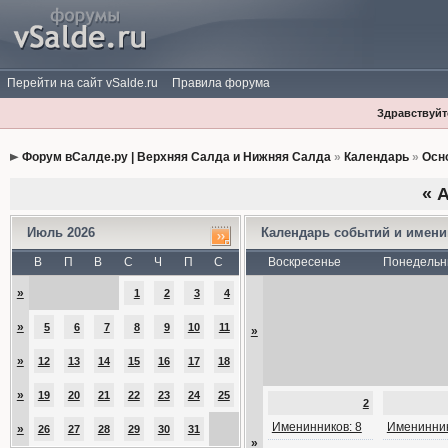
Перейти на сайт vSalde.ru
Правила форума
Здравствуйте
Форум вСалде.ру | Верхняя Салда и Нижняя Салда
»
Календарь
»
Осн
«
А
Июль 2026
Календарь событий и имен
В
П
В
С
Ч
П
С
Воскресенье
Понедельн
»
1
2
3
4
»
5
6
7
8
9
10
11
»
»
12
13
14
15
16
17
18
»
19
20
21
22
23
24
25
2
Именинников: 8
Именинник
»
26
27
28
29
30
31
»