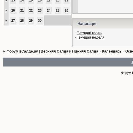
»
13
14
15
16
17
18
19
»
20
21
22
23
24
25
26
»
27
28
29
30
Навигация
·
Текущий месяц
·
Текущая неделя
Форум вСалде.ру | Верхняя Салда и Нижняя Салда
»
Календарь
»
Осн
Форум