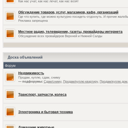
Как нас учат, как нас лечат, как нас возят
Обсуждение товаров, услуг, магазинов, кафе, организаций
Где что купить, где можно культурно посидеть-отдохнуть. И прочие жалоб
Реклама запрещена
Местное радио, телевидение, газеты, провайдеры интернета
Обсуждение всех провайдеров Верхней и Нижней Салды
Доска объявлений
Форум
Недвижимость
Продам, куплю, сдам, сниму
— подфорумы:
Сдам/сниму
,
Продам/куплю квартиру
,
Продам/куплю дом,
Транспорт, запчасти, колеса
Электроника и бытовая техника
Домашние животные