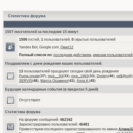
Статистика форума
1507 посетителей за последние 15 минут
1506
гостей,
1
пользователей,
0
скрытых пользователей
Yandex Bot, Google.com,
Qwer12
Полный список по:
последним действиям
,
именам пользователей
Поздравляем с днем рождения наших пользователей:
13
пользователей празднуют сегодня свой день рождения
Puma create
(
37
),
nice__93
(
33
),
nice_1993
(
33
),
Dmitriy
(
40
),
ok$@n@
(
SERVIS
(
48
),
Марта Осьминог
(
43
),
Алла К.
(
45
)
Будущие календарные события (в пределах 5 дней)
Отсутствуют
Статистика форума
На форуме сообщений:
462342
Зарегистрировано пользователей:
46481
Приветствуем последнего зарегистрированного по имени
Алина3