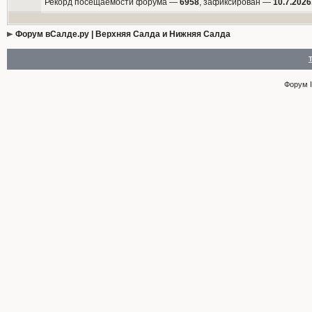
Рекорд посещаемости форума —
6958
, зафиксирован —
10.7.2026
Форум вСалде.ру | Верхняя Салда и Нижняя Салда
Форум