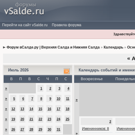
Перейти на сайт vSalde.ru
Правила форума
Здравствуйте
Форум вСалде.ру | Верхняя Салда и Нижняя Салда
»
Календарь
»
Осн
«
А
Июль 2026
Календарь событий и имен
В
П
В
С
Ч
П
С
Воскресенье
Понедельн
»
1
2
3
4
»
5
6
7
8
9
10
11
»
»
12
13
14
15
16
17
18
»
19
20
21
22
23
24
25
2
Именинников: 8
Именинник
»
26
27
28
29
30
31
»