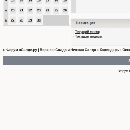
»
13
14
15
16
17
18
19
»
20
21
22
23
24
25
26
»
27
28
29
30
Навигация
·
Текущий месяц
·
Текущая неделя
Форум вСалде.ру | Верхняя Салда и Нижняя Салда
»
Календарь
»
Осн
Форум