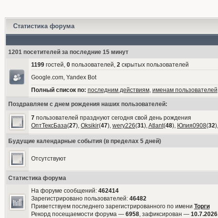
Статистика форума
1201 посетителей за последние 15 минут
1199
гостей,
0
пользователей,
2
скрытых пользователей
Google.com, Yandex Bot
Полный список по:
последним действиям
,
именам пользователей
Поздравляем с днем рождения наших пользователей:
7
пользователей празднуют сегодня свой день рождения
ОптТексБаза
(
27
),
Oksikir
(
47
),
wery226
(
31
),
Atlant
(
48
),
Юлия0908
(
32
)
Будущие календарные события (в пределах 5 дней)
Отсутствуют
Статистика форума
На форуме сообщений:
462414
Зарегистрировано пользователей:
46482
Приветствуем последнего зарегистрированного по имени
Торги
Рекорд посещаемости форума —
6958
, зафиксирован —
10.7.2026