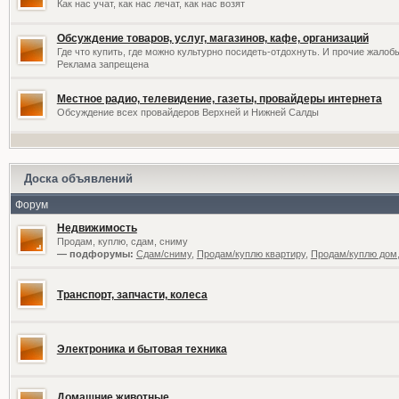
Как нас учат, как нас лечат, как нас возят
Обсуждение товаров, услуг, магазинов, кафе, организаций
Где что купить, где можно культурно посидеть-отдохнуть. И прочие жалоб
Реклама запрещена
Местное радио, телевидение, газеты, провайдеры интернета
Обсуждение всех провайдеров Верхней и Нижней Салды
Доска объявлений
Форум
Недвижимость
Продам, куплю, сдам, сниму
— подфорумы:
Сдам/сниму
,
Продам/куплю квартиру
,
Продам/куплю дом,
Транспорт, запчасти, колеса
Электроника и бытовая техника
Домашние животные