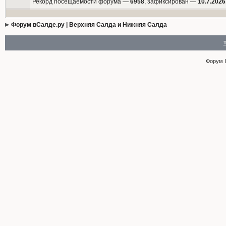
Рекорд посещаемости форума —
6958
, зафиксирован —
10.7.2026
Форум вСалде.ру | Верхняя Салда и Нижняя Салда
Форум