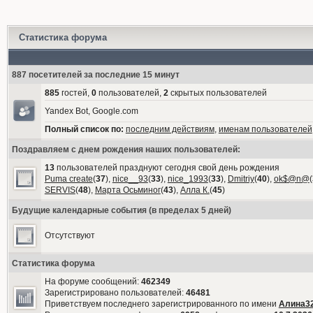
Статистика форума
887 посетителей за последние 15 минут
885
гостей,
0
пользователей,
2
скрытых пользователей
Yandex Bot, Google.com
Полный список по:
последним действиям
,
именам пользователей
Поздравляем с днем рождения наших пользователей:
13
пользователей празднуют сегодня свой день рождения
Puma create
(
37
),
nice__93
(
33
),
nice_1993
(
33
),
Dmitriy
(
40
),
ok$@n@
(
SERVIS
(
48
),
Марта Осьминог
(
43
),
Алла К.
(
45
)
Будущие календарные события (в пределах 5 дней)
Отсутствуют
Статистика форума
На форуме сообщений:
462349
Зарегистрировано пользователей:
46481
Приветствуем последнего зарегистрированного по имени
Алина3