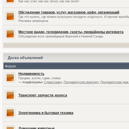
Как нас учат, как нас лечат, как нас возят
Обсуждение товаров, услуг, магазинов, кафе, организаций
Где что купить, где можно культурно посидеть-отдохнуть. И прочие жалоб
Реклама запрещена
Местное радио, телевидение, газеты, провайдеры интернета
Обсуждение всех провайдеров Верхней и Нижней Салды
Доска объявлений
Форум
Недвижимость
Продам, куплю, сдам, сниму
— подфорумы:
Сдам/сниму
,
Продам/куплю квартиру
,
Продам/куплю дом,
Транспорт, запчасти, колеса
Электроника и бытовая техника
Домашние животные