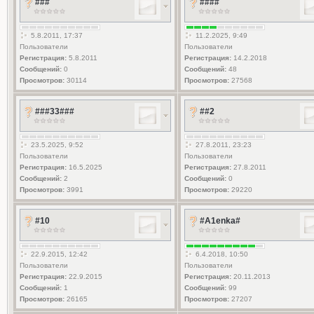
###
####
5.8.2011, 17:37
11.2.2025, 9:49
Пользователи
Пользователи
Регистрация:
5.8.2011
Регистрация:
14.2.2018
Сообщений:
0
Сообщений:
48
Просмотров:
30114
Просмотров:
27568
###33###
##2
23.5.2025, 9:52
27.8.2011, 23:23
Пользователи
Пользователи
Регистрация:
16.5.2025
Регистрация:
27.8.2011
Сообщений:
2
Сообщений:
0
Просмотров:
3991
Просмотров:
29220
#10
#A1enka#
22.9.2015, 12:42
6.4.2018, 10:50
Пользователи
Пользователи
Регистрация:
22.9.2015
Регистрация:
20.11.2013
Сообщений:
1
Сообщений:
99
Просмотров:
26165
Просмотров:
27207