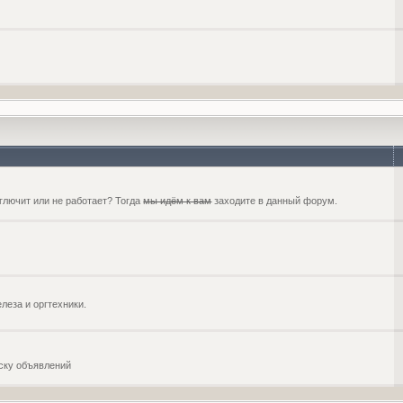
глючит или не работает? Тогда
мы идём к вам
заходите в данный форум.
еза и оргтехники.
оску объявлений