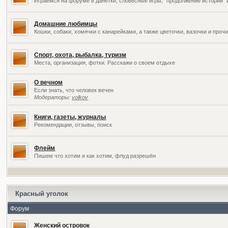
Играемся на форуме в данетки, словесные игры, "продолжение историй" 
Домашние любимцы
Кошки, собаки, хомячки с канарейками, а также цветочки, вазочки и про
Спорт, охота, рыбалка, туризм
Места, организация, фотки. Расскажи о своем отдыхе
О вечном
Если знать, что человек вечен
Модераторы:
volkov
Книги, газеты, журналы
Рекомендации, отзывы, поиск
Флейм
Пишем что хотим и как хотим, флуд разрешён
Красный уголок
Форум
Женский островок