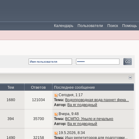
Календарь
Пользователи
Поиск
Помощь
Тем
Ответов
Последнее сообщение
Сегодня, 1:17
1680
121034
Тема:
Водопроводная вода пахнет фека...
Автор:
Ва яг подводный
Вчера, 9:48
394
35700
Тема:
ВСМПО. Уныло и печально
Автор:
Ва яг подводный
19.5.2026, 8:34
1490
32158
Тема:
Ищу репетиторов для подготовки...