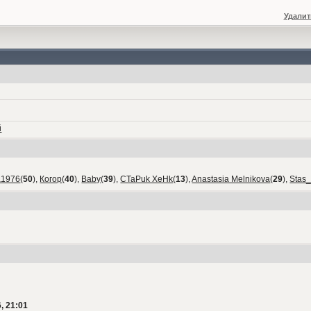
Удалит
й
а1976
(
50
),
Когор
(
40
),
Baby
(
39
),
CTaPuk XeHk
(
13
),
Anastasia Melnikova
(
29
),
Stas
, 21:01