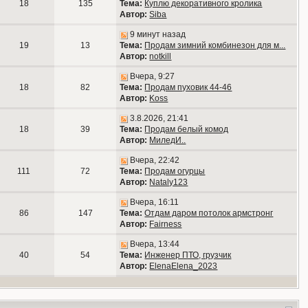
18
135
Тема:
Куплю декоративного кролика
Автор:
Siba
9 минут назад
19
13
Тема:
Продам зимний комбинезон для м...
Автор:
notkill
Вчера, 9:27
18
82
Тема:
Продам пуховик 44-46
Автор:
Koss
3.8.2026, 21:41
18
39
Тема:
Продам белый комод
Автор:
МиледИ..
Вчера, 22:42
111
72
Тема:
Продам огурцы
Автор:
Nataly123
Вчера, 16:11
86
147
Тема:
Отдам даром потолок армстронг
Автор:
Fairness
Вчера, 13:44
40
54
Тема:
Инженер ПТО, грузчик
Автор:
ElenaElena_2023