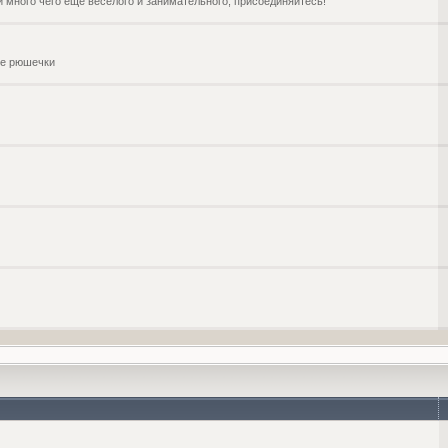
и много чего ещё веселого и занимательного, присоединяйтесь!
чие рюшечки