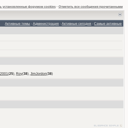
ь установленные форумом cookies
·
Отметить все сообщения прочитанными
Активные темы
·
Администрация
·
Активные сегодня
·
Самые активные
_2001
(
25
),
Roy
(
38
),
JimJordon
(
38
)