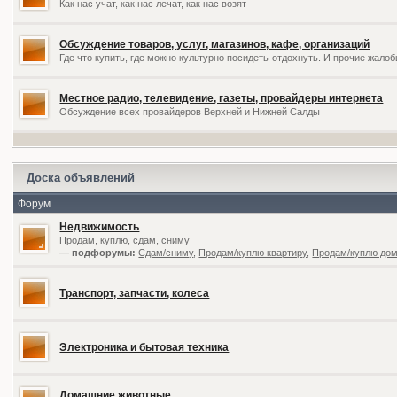
Как нас учат, как нас лечат, как нас возят
Обсуждение товаров, услуг, магазинов, кафе, организаций
Где что купить, где можно культурно посидеть-отдохнуть. И прочие жал
Местное радио, телевидение, газеты, провайдеры интернета
Обсуждение всех провайдеров Верхней и Нижней Салды
Доска объявлений
Форум
Недвижимость
Продам, куплю, сдам, сниму
— подфорумы:
Сдам/сниму
,
Продам/куплю квартиру
,
Продам/куплю дом,
Транспорт, запчасти, колеса
Электроника и бытовая техника
Домашние животные