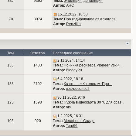
337
9393
Тема:
Эпиляция, депиляция
Автор:
АНС
15.12.2022, 10:58
70
3974
Тема:
Про кодирование от алкоголя
Автор:
Renzillia
Тем
Ответов
Последнее сообщение
2.11.2024, 14:14
153
1433
Тема:
Починка ресивера Pioneer Vsx 4...
Автор:
BloodyPu
6.4.2022, 18:18
138
2792
Тема:
Квант ----> К-телеком. Про...
Автор:
воскресенье2
30.11.2022, 9:46
125
1398
Тема:
Нужна видеокарта 3070 для срав...
Автор:
nfs
1.2.2025, 16:31
103
920
Тема:
Мегафон в Салде
Автор:
Тигр66