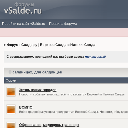
Перейти на сайт vSalde.ru
Правила форума
Форум вСалде.ру | Верхняя Салда и Нижняя Салда
С возвращением, последний раз вы были здесь:
минуту назад
О салдинцах, для салдинцев
Форум
Жизнь наших городов
Новости, события, власть... всё, что касается Верхней и Нижней Салды
ВСМПО
Всё о градообразующем предприятии Верхней Салды. Новости, обсужден
Образование, медицина, транспорт