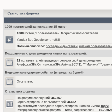
Статистика форума
1009 посетителей за последние 15 минут
1008
гостей,
1
пользователей,
0
скрытых пользователей
Yandex Bot, Google.com,
notkill
Полный список по:
последним действиям
,
именам пользователе
Поздравляем с днем рождения наших пользователей:
12
пользователей празднуют сегодня свой день рождения
Алеффка
(
38
),
Оптимистка
(
39
),
АлёнкаВС
(
43
),
***Манюня***
,
елен
Будущие календарные события (в пределах 5 дней)
Отсутствуют
Статистика форума
На форуме сообщений:
462367
Зарегистрировано пользователей:
46482
Приветствуем последнего зарегистрированного по имени
Торги
Рекорд посещаемости форума —
6958
, зафиксирован —
10.7.2026