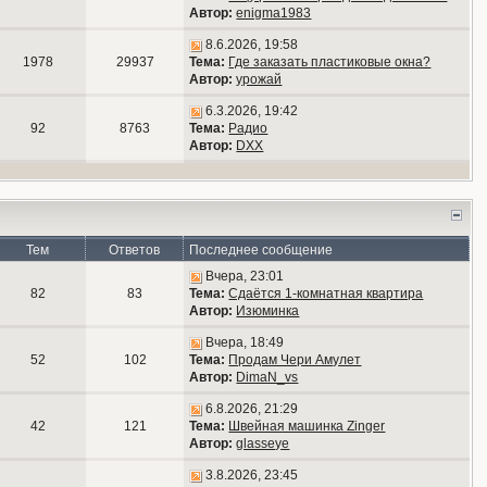
Автор:
enigma1983
8.6.2026, 19:58
1978
29937
Тема:
Где заказать пластиковые окна?
Автор:
урожай
6.3.2026, 19:42
92
8763
Тема:
Радио
Автор:
DXX
Тем
Ответов
Последнее сообщение
Вчера, 23:01
82
83
Тема:
Сдаётся 1-комнатная квартира
Автор:
Изюминка
Вчера, 18:49
52
102
Тема:
Продам Чери Амулет
Автор:
DimaN_vs
6.8.2026, 21:29
42
121
Тема:
Швейная машинка Zinger
Автор:
glasseye
3.8.2026, 23:45