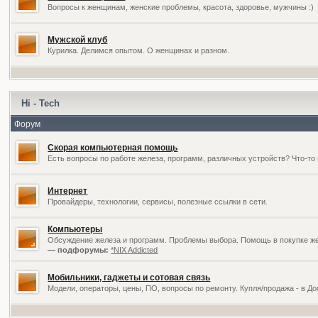
Вопросы к женщинам, женские проблемы, красота, здоровье, мужчины :)
Мужской клуб
Курилка. Делимся опытом. О женщинах и разном.
Hi - Tech
Форум
Скорая компьютерная помощь
Есть вопросы по работе железа, программ, различных устройств? Что-то 
Интернет
Провайдеры, технологии, сервисы, полезные ссылки в сети.
Компьютеры
Обсуждение железа и программ. Проблемы выбора. Помощь в покупке жел
— подфорумы:
*NIX Addicted
Мобильники, гаджеты и сотовая связь
Модели, операторы, цены, ПО, вопросы по ремонту. Купля/продажа - в Д