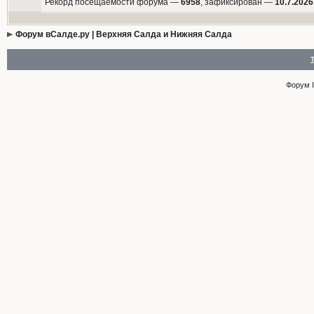
Рекорд посещаемости форума —
6958
, зафиксирован —
10.7.2026
Форум вСалде.ру | Верхняя Салда и Нижняя Салда
Форум