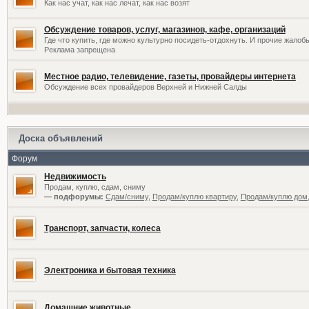
Как нас учат, как нас лечат, как нас возят
Обсуждение товаров, услуг, магазинов, кафе, организаций
Где что купить, где можно культурно посидеть-отдохнуть. И прочие жалоб
Реклама запрещена
Местное радио, телевидение, газеты, провайдеры интернета
Обсуждение всех провайдеров Верхней и Нижней Салды
Доска объявлений
Форум
Недвижимость
Продам, куплю, сдам, сниму
— подфорумы:
Сдам/сниму
,
Продам/куплю квартиру
,
Продам/куплю дом,
Транспорт, запчасти, колеса
Электроника и бытовая техника
Домашние животные