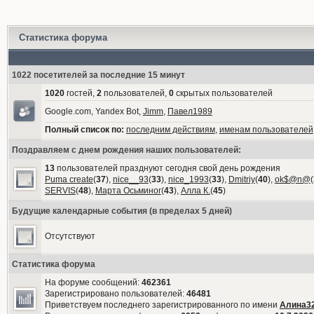
Статистика форума
1022 посетителей за последние 15 минут
1020
гостей,
2
пользователей,
0
скрытых пользователей
Google.com, Yandex Bot,
Jimm
,
Павел1989
Полный список по:
последним действиям
,
именам пользователей
Поздравляем с днем рождения наших пользователей:
13
пользователей празднуют сегодня свой день рождения
Puma create
(
37
),
nice__93
(
33
),
nice_1993
(
33
),
Dmitriy
(
40
),
ok$@n@
(
SERVIS
(
48
),
Марта Осьминог
(
43
),
Алла К.
(
45
)
Будущие календарные события (в пределах 5 дней)
Отсутствуют
Статистика форума
На форуме сообщений:
462361
Зарегистрировано пользователей:
46481
Приветствуем последнего зарегистрированного по имени
Алина3