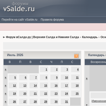
Перейти на сайт vSalde.ru
Правила форума
Форум вСалде.ру | Верхняя Салда и Нижняя Салда
»
Календарь
»
Осн
Июль 2026
Календарь
В
П
В
С
Ч
П
С
Воскресен
»
1
2
3
4
»
5
6
7
8
9
10
11
»
»
12
13
14
15
16
17
18
»
19
20
21
22
23
24
25
Именинник
»
26
27
28
29
30
31
»