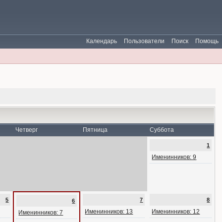
Календарь
Пользователи
Поиск
Помощь
Четверг
Пятница
Суббота
1
Именинников: 9
5
7
8
6
Именинников: 13
Именинников: 12
Именинников: 7