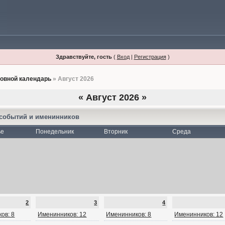
Здравствуйте, гость
(
Вход
|
Регистрация
)
овной календарь
» Август 2026
«
Август 2026
»
 событий и именинников
ье
Понедельник
Вторник
Среда
2
3
4
ов: 8
Именинников: 12
Именинников: 8
Именинников: 12