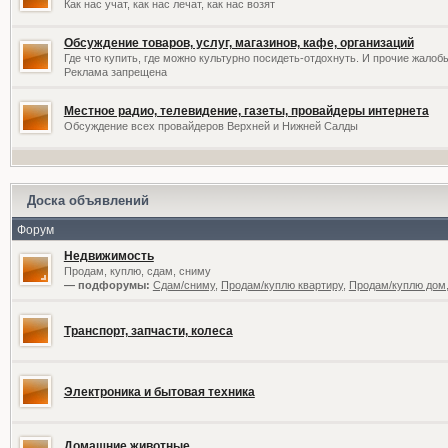
Как нас учат, как нас лечат, как нас возят
Обсуждение товаров, услуг, магазинов, кафе, организаций
Где что купить, где можно культурно посидеть-отдохнуть. И прочие жалоб
Реклама запрещена
Местное радио, телевидение, газеты, провайдеры интернета
Обсуждение всех провайдеров Верхней и Нижней Салды
Доска объявлений
Форум
Недвижимость
Продам, куплю, сдам, сниму
— подфорумы:
Сдам/сниму
,
Продам/куплю квартиру
,
Продам/куплю дом,
Транспорт, запчасти, колеса
Электроника и бытовая техника
Домашние животные