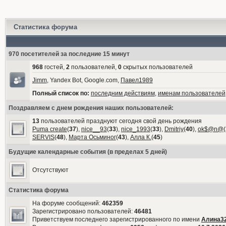
Статистика форума
970 посетителей за последние 15 минут
968
гостей,
2
пользователей,
0
скрытых пользователей
Jimm
, Yandex Bot, Google.com,
Павел1989
Полный список по:
последним действиям
,
именам пользователей
Поздравляем с днем рождения наших пользователей:
13
пользователей празднуют сегодня свой день рождения
Puma create
(
37
),
nice__93
(
33
),
nice_1993
(
33
),
Dmitriy
(
40
),
ok$@n@
(
SERVIS
(
48
),
Марта Осьминог
(
43
),
Алла К.
(
45
)
Будущие календарные события (в пределах 5 дней)
Отсутствуют
Статистика форума
На форуме сообщений:
462359
Зарегистрировано пользователей:
46481
Приветствуем последнего зарегистрированного по имени
Алина3