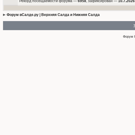
Рекорд посещаемости форума —
6958
, зафиксирован —
10.7.2026
Форум вСалде.ру | Верхняя Салда и Нижняя Салда
Форум