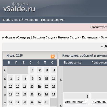
Перейти на сайт vSalde.ru
Правила форума
Здравствуйте
Форум вСалде.ру | Верхняя Салда и Нижняя Салда
»
Календарь
»
Осн
«
А
Июль 2026
Календарь событий и имен
В
П
В
С
Ч
П
С
Воскресенье
Понедельн
»
1
2
3
4
»
5
6
7
8
9
10
11
»
»
12
13
14
15
16
17
18
»
19
20
21
22
23
24
25
2
Именинников: 8
Именинник
»
26
27
28
29
30
31
»