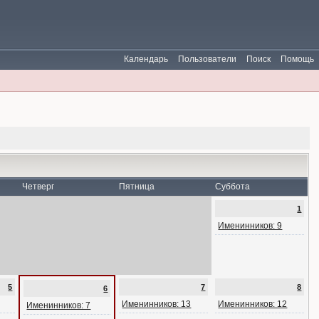
Календарь
Пользователи
Поиск
Помощь
Четверг
Пятница
Суббота
1
Именинников: 9
5
7
8
6
Именинников: 13
Именинников: 12
Именинников: 7