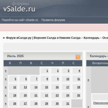
Перейти на сайт vSalde.ru
Правила форума
Форум вСалде.ру | Верхняя Салда и Нижняя Салда
»
Календарь
»
Осн
Июль 2026
Календарь
В
П
В
С
Ч
П
С
Воскресен
»
1
2
3
4
»
5
6
7
8
9
10
11
»
»
12
13
14
15
16
17
18
»
19
20
21
22
23
24
25
Именинник
»
26
27
28
29
30
31
»