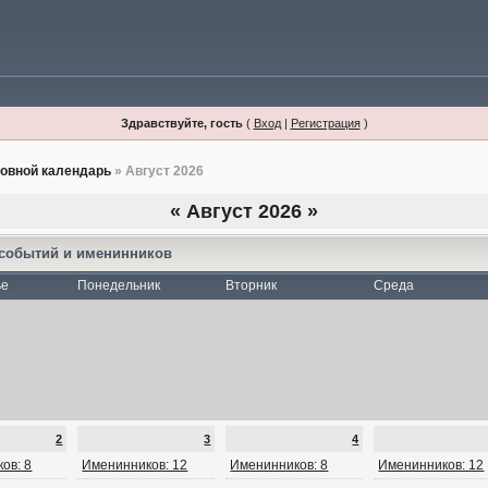
Здравствуйте, гость
(
Вход
|
Регистрация
)
овной календарь
» Август 2026
«
Август 2026
»
 событий и именинников
ье
Понедельник
Вторник
Среда
2
3
4
ов: 8
Именинников: 12
Именинников: 8
Именинников: 12