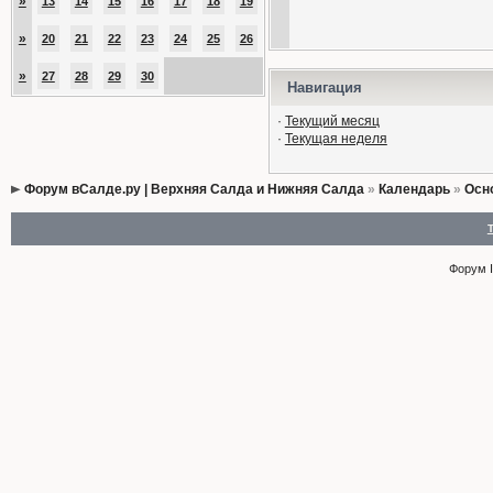
»
13
14
15
16
17
18
19
»
20
21
22
23
24
25
26
»
27
28
29
30
Навигация
·
Текущий месяц
·
Текущая неделя
Форум вСалде.ру | Верхняя Салда и Нижняя Салда
»
Календарь
»
Осн
Форум