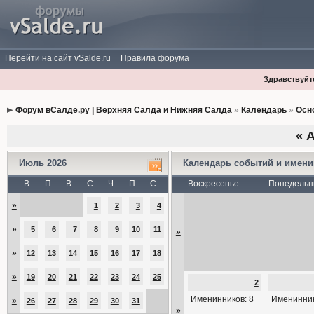
Перейти на сайт vSalde.ru
Правила форума
Здравствуйте
Форум вСалде.ру | Верхняя Салда и Нижняя Салда
»
Календарь
»
Осн
«
А
Июль 2026
Календарь событий и имен
В
П
В
С
Ч
П
С
Воскресенье
Понедельн
»
1
2
3
4
»
5
6
7
8
9
10
11
»
»
12
13
14
15
16
17
18
»
19
20
21
22
23
24
25
2
Именинников: 8
Именинник
»
26
27
28
29
30
31
»