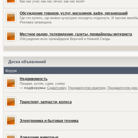
Как нас учат, как нас лечат, как нас возят
Обсуждение товаров, услуг, магазинов, кафе, организаций
Где что купить, где можно культурно посидеть-отдохнуть. И прочие жалоб
Реклама запрещена
Местное радио, телевидение, газеты, провайдеры интернета
Обсуждение всех провайдеров Верхней и Нижней Салды
Доска объявлений
Форум
Недвижимость
Продам, куплю, сдам, сниму
— подфорумы:
Сдам/сниму
,
Продам/куплю квартиру
,
Продам/куплю дом,
Транспорт, запчасти, колеса
Электроника и бытовая техника
Домашние животные