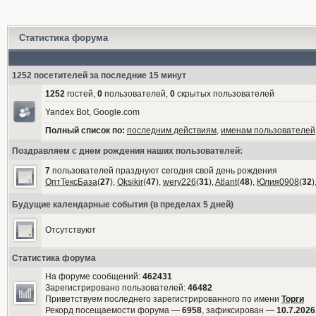
Статистика форума
1252 посетителей за последние 15 минут
1252
гостей,
0
пользователей,
0
скрытых пользователей
Yandex Bot, Google.com
Полный список по:
последним действиям
,
именам пользователей
Поздравляем с днем рождения наших пользователей:
7
пользователей празднуют сегодня свой день рождения
ОптТексБаза
(
27
),
Oksikir
(
47
),
wery226
(
31
),
Atlant
(
48
),
Юлия0908
(
32
)
Будущие календарные события (в пределах 5 дней)
Отсутствуют
Статистика форума
На форуме сообщений:
462431
Зарегистрировано пользователей:
46482
Приветствуем последнего зарегистрированного по имени
Торги
Рекорд посещаемости форума —
6958
, зафиксирован —
10.7.2026