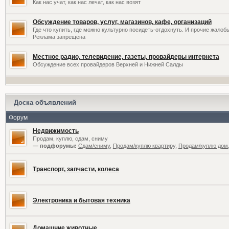
Как нас учат, как нас лечат, как нас возят
Обсуждение товаров, услуг, магазинов, кафе, организаций
Где что купить, где можно культурно посидеть-отдохнуть. И прочие жалоб
Реклама запрещена
Местное радио, телевидение, газеты, провайдеры интернета
Обсуждение всех провайдеров Верхней и Нижней Салды
Доска объявлений
Форум
Недвижимость
Продам, куплю, сдам, сниму
— подфорумы:
Сдам/сниму
,
Продам/куплю квартиру
,
Продам/куплю дом,
Транспорт, запчасти, колеса
Электроника и бытовая техника
Домашние животные