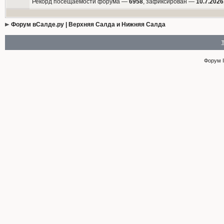
Рекорд посещаемости форума —
6958
, зафиксирован —
10.7.2026
Форум вСалде.ру | Верхняя Салда и Нижняя Салда
Форум