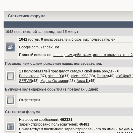
Статистика форума
1042 посетителей за последние 15 минут
1042
гостей,
0
пользователей,
0
скрытых пользователей
Google.com, Yandex Bot
Полный список по:
последним действиям
,
именам пользователей
Поздравляем с днем рождения наших пользователей:
13
пользователей празднуют сегодня свой день рождения
Puma create
(
37
),
nice__93
(
33
),
nice_1993
(
33
),
Dmitriy
(
40
),
ok$@n@
(
SERVIS
(
48
),
Марта Осьминог
(
43
),
Алла К.
(
45
)
Будущие календарные события (в пределах 5 дней)
Отсутствуют
Статистика форума
На форуме сообщений:
462321
Зарегистрировано пользователей:
46481
Приветствуем последнего зарегистрированного по имени
Алина3