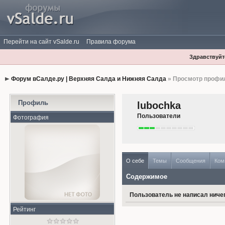
Перейти на сайт vSalde.ru
Правила форума
Здравствуйте
Форум вСалде.ру | Верхняя Салда и Нижняя Салда
» Просмотр профи
Профиль
lubochka
Пользователи
Фотография
О себе
Темы
Сообщения
Ком
Содержимое
Пользователь не написал ничег
Рейтинг