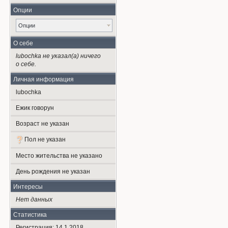
Опции
Опции
О себе
lubochka не указал(а) ничего
о себе.
Личная информация
lubochka
Ежик говорун
Возраст не указан
Пол не указан
Место жительства не указано
День рождения не указан
Интересы
Нет данных
Статистика
Регистрация: 14.1.2018