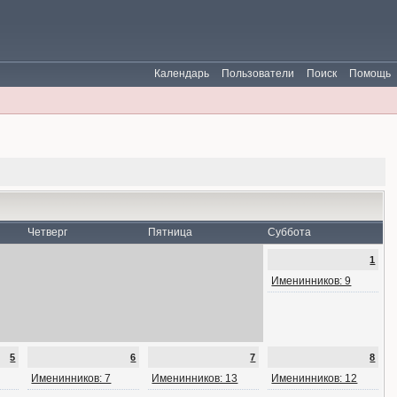
Календарь
Пользователи
Поиск
Помощь
Четверг
Пятница
Суббота
1
Именинников: 9
5
6
7
8
Именинников: 7
Именинников: 13
Именинников: 12