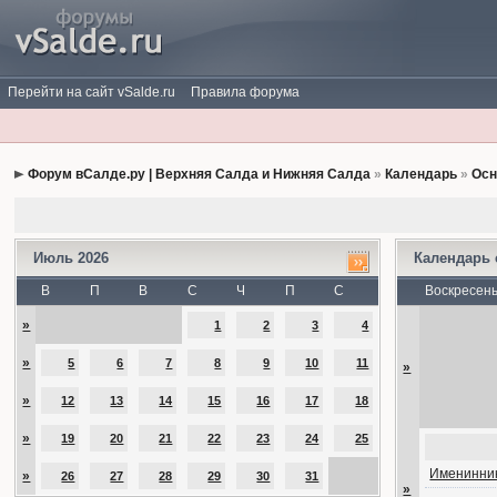
Перейти на сайт vSalde.ru
Правила форума
Форум вСалде.ру | Верхняя Салда и Нижняя Салда
»
Календарь
»
Осн
Июль 2026
Календарь
В
П
В
С
Ч
П
С
Воскресен
»
1
2
3
4
»
5
6
7
8
9
10
11
»
»
12
13
14
15
16
17
18
»
19
20
21
22
23
24
25
Именинник
»
26
27
28
29
30
31
»