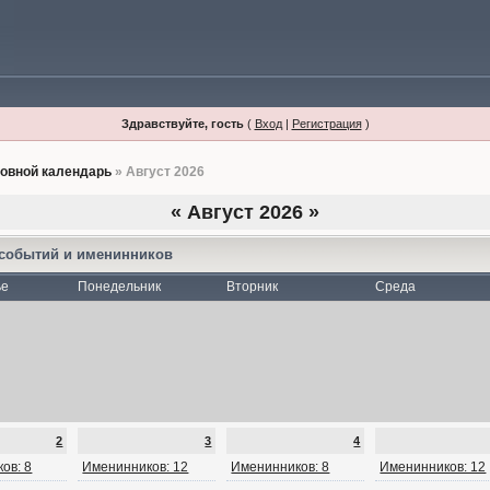
Здравствуйте, гость
(
Вход
|
Регистрация
)
овной календарь
» Август 2026
«
Август 2026
»
 событий и именинников
ье
Понедельник
Вторник
Среда
2
3
4
ов: 8
Именинников: 12
Именинников: 8
Именинников: 12