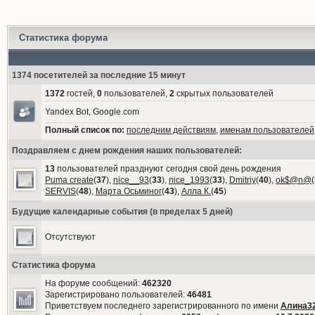
Статистика форума
1374 посетителей за последние 15 минут
1372
гостей,
0
пользователей,
2
скрытых пользователей
Yandex Bot, Google.com
Полный список по:
последним действиям
,
именам пользователей
Поздравляем с днем рождения наших пользователей:
13
пользователей празднуют сегодня свой день рождения
Puma create
(
37
),
nice__93
(
33
),
nice_1993
(
33
),
Dmitriy
(
40
),
ok$@n@
(
SERVIS
(
48
),
Марта Осьминог
(
43
),
Алла К.
(
45
)
Будущие календарные события (в пределах 5 дней)
Отсутствуют
Статистика форума
На форуме сообщений:
462320
Зарегистрировано пользователей:
46481
Приветствуем последнего зарегистрированного по имени
Алина3