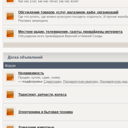
Как нас учат, как нас лечат, как нас возят
Обсуждение товаров, услуг, магазинов, кафе, организаций
Где что купить, где можно культурно посидеть-отдохнуть. И прочие жалоб
Реклама запрещена
Местное радио, телевидение, газеты, провайдеры интернета
Обсуждение всех провайдеров Верхней и Нижней Салды
Доска объявлений
Форум
Недвижимость
Продам, куплю, сдам, сниму
— подфорумы:
Сдам/сниму
,
Продам/куплю квартиру
,
Продам/куплю дом,
Транспорт, запчасти, колеса
Электроника и бытовая техника
Домашние животные