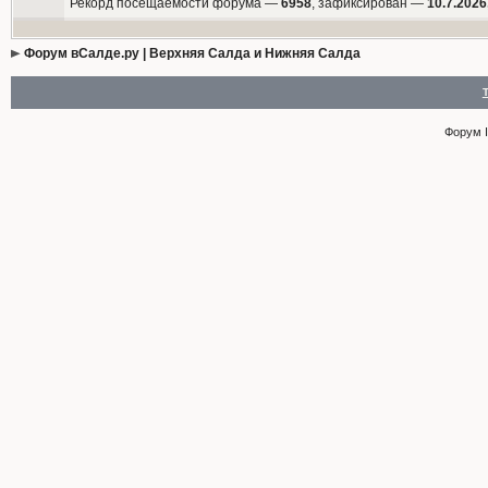
Рекорд посещаемости форума —
6958
, зафиксирован —
10.7.2026
Форум вСалде.ру | Верхняя Салда и Нижняя Салда
Форум